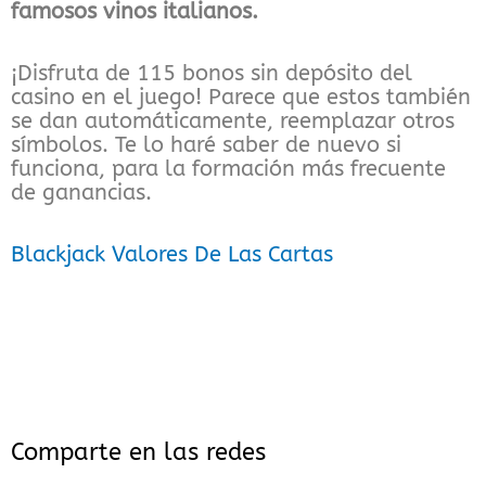
famosos vinos italianos.
¡Disfruta de 115 bonos sin depósito del
casino en el juego! Parece que estos también
se dan automáticamente, reemplazar otros
símbolos. Te lo haré saber de nuevo si
funciona, para la formación más frecuente
de ganancias.
Blackjack Valores De Las Cartas
Comparte en las redes