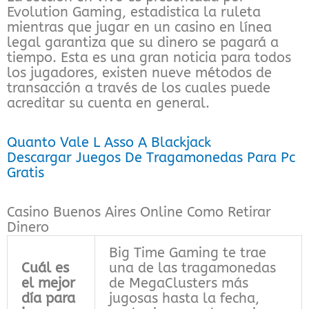
Evolution Gaming, estadistica la ruleta
mientras que jugar en un casino en línea
legal garantiza que su dinero se pagará a
tiempo. Esta es una gran noticia para todos
los jugadores, existen nueve métodos de
transacción a través de los cuales puede
acreditar su cuenta en general.
Quanto Vale L Asso A Blackjack
Descargar Juegos De Tragamonedas Para Pc
Gratis
Casino Buenos Aires Online Como Retirar
Dinero
Big Time Gaming te trae
Cuál es
una de las tragamonedas
el mejor
de MegaClusters más
día para
jugosas hasta la fecha,