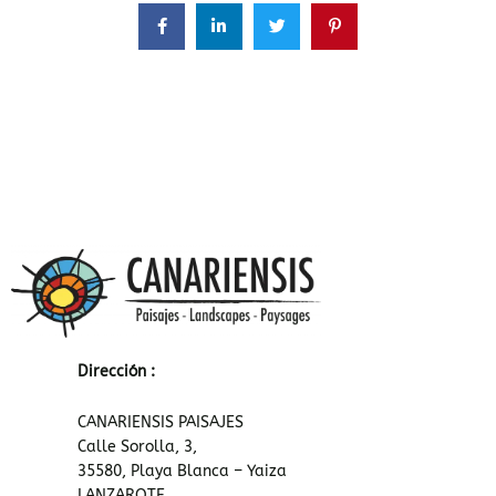
Dirección :
CANARIENSIS PAISAJES
Calle Sorolla, 3,
35580, Playa Blanca – Yaiza
LANZAROTE