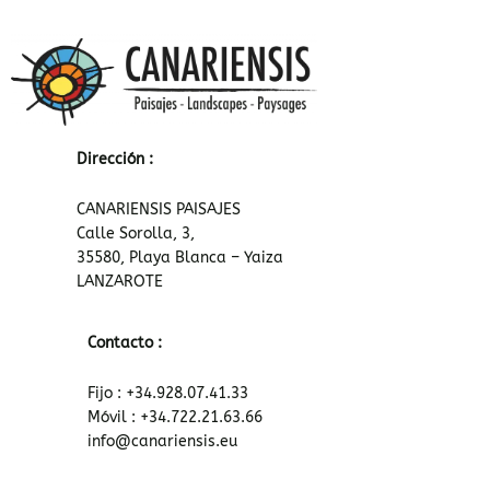
Dirección :
CANARIENSIS PAISAJES
Calle Sorolla, 3,
35580, Playa Blanca – Yaiza
LANZAROTE
Contacto :
Fijo : +34.928.07.41.33
Móvil : +34.722.21.63.66
info@canariensis.eu