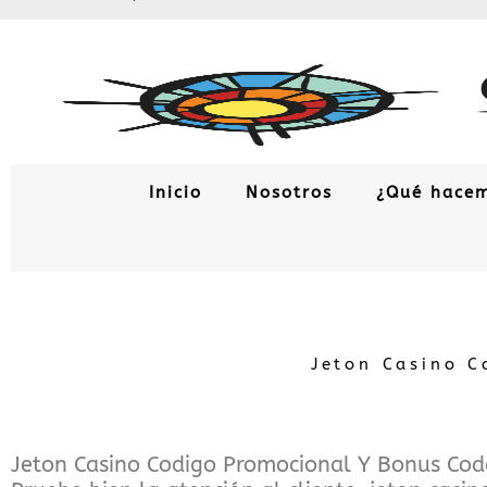
Ir
al
contenido
Inicio
Nosotros
¿Qué hace
Jeton Casino 
Jeton Casino Codigo Promocional Y Bonus Co