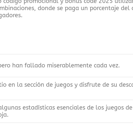
no codigo promocional y bonus code 2025 utiliza
binaciones, donde se paga un porcentaje del d
ugadores.
ero han fallado miserablemente cada vez.
tio en la sección de juegos y disfrute de su desc
algunas estadísticas esenciales de los juegos 
oja.