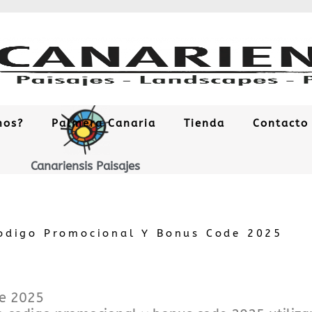
mos?
Palmera Canaria
Tienda
Contacto
Canariensis Paisajes
Codigo Promocional Y Bonus Code 2025
de 2025