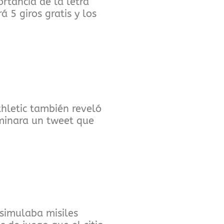
rtancia de la letra
 5 giros gratis y los
thletic también reveló
iminara un tweet que
 simulaba misiles