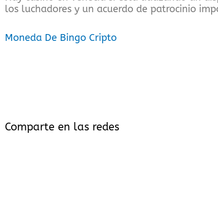
los luchadores y un acuerdo de patrocinio im
Moneda De Bingo Cripto
Comparte en las redes