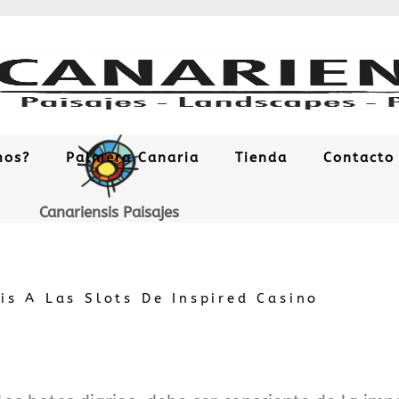
mos?
Palmera Canaria
Tienda
Contacto
Canariensis Paisajes
is A Las Slots De Inspired Casino