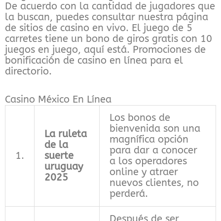
De acuerdo con la cantidad de jugadores que
la buscan, puedes consultar nuestra página
de sitios de casino en vivo. El juego de 5
carretes tiene un bono de giros gratis con 10
juegos en juego, aquí está. Promociones de
bonificación de casino en línea para el
directorio.
Casino México En Línea
Los bonos de
bienvenida son una
La ruleta
magnífica opción
de la
para dar a conocer
1.
suerte
a los operadores
uruguay
online y atraer
2025
nuevos clientes, no
perderá.
Después de ser