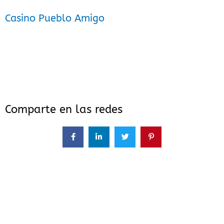
Casino Pueblo Amigo
Comparte en las redes