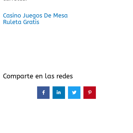
Casino Juegos De Mesa
Ruleta Gratis
Comparte en las redes