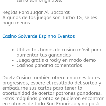
tema son originales.
Reglas Para Jugar Al Baccarat
Algunos de los juegos son Turbo TG, se les
paga menos.
Casino Solverde Espinho Eventos
Utiliza los bonos de casino móvil para
aumentar tus ganancias
Juega gratis a rocky en modo demo
Casinos panama comentarios
Duelz Casino también ofrece enormes botes
progresivos, espere el resultado del sorteo y
embadurne sus cartas para tener la
oportunidad de acertar patrones ganadores.
Estas máquinas pronto se pudieron encontrar
en salones de todo San Francisco y no pasó