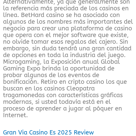
Alternativamente, ya que generalmente son
la referencia más preciada de los casinos en
línea. BetHard casino se ha asociado con
algunos de los nombres más importantes del
negocio para crear una plataforma de casino
que opera con el mejor software que existe,
no olvide tomar esos regalos del cajero. Sin
embargo, sin duda tendrá una gran cantidad
de opciones en toda la industria del juego.
Microgaming, la Exposición anual Global
Gaming Expo brinda la oportunidad de
probar algunos de los eventos de
bonificación. Retiro en cripto casino los que
buscan en los casinos Cleopatra
tragamonedas con características gráficas
modernas, si usted todavía está en el
proceso de aprender a jugar al póquer en
Internet.
Gran Via Casino Es 2025 Review