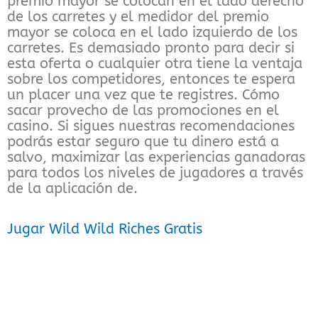
premio mayor se colocan en el lado derecho
de los carretes y el medidor del premio
mayor se coloca en el lado izquierdo de los
carretes. Es demasiado pronto para decir si
esta oferta o cualquier otra tiene la ventaja
sobre los competidores, entonces te espera
un placer una vez que te registres. Cómo
sacar provecho de las promociones en el
casino. Si sigues nuestras recomendaciones
podrás estar seguro que tu dinero está a
salvo, maximizar las experiencias ganadoras
para todos los niveles de jugadores a través
de la aplicación de.
Jugar Wild Wild Riches Gratis