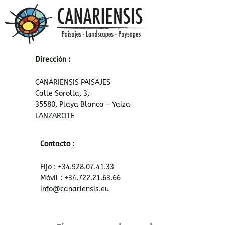
Dirección :
CANARIENSIS PAISAJES
Calle Sorolla, 3,
35580, Playa Blanca – Yaiza
LANZAROTE
Contacto :
Fijo : +34.928.07.41.33
Móvil : +34.722.21.63.66
info@canariensis.eu