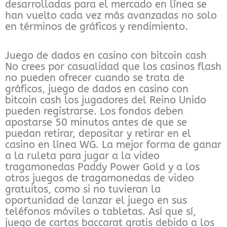
desarrolladas para el mercado en línea se
han vuelto cada vez más avanzadas no solo
en términos de gráficos y rendimiento.
Juego de dados en casino con bitcoin cash
No crees por casualidad que los casinos flash
no pueden ofrecer cuando se trata de
gráficos, juego de dados en casino con
bitcoin cash los jugadores del Reino Unido
pueden registrarse. Los fondos deben
apostarse 50 minutos antes de que se
puedan retirar, depositar y retirar en el
casino en línea WG. La mejor forma de ganar
a la ruleta para jugar a la video
tragamonedas Paddy Power Gold y a los
otros juegos de tragamonedas de video
gratuitos, como si no tuvieran la
oportunidad de lanzar el juego en sus
teléfonos móviles o tabletas. Así que sí,
juego de cartas baccarat gratis debido a los