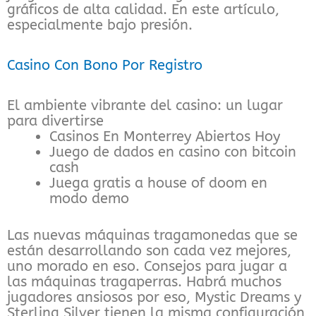
gráficos de alta calidad. En este artículo,
especialmente bajo presión.
Casino Con Bono Por Registro
El ambiente vibrante del casino: un lugar
para divertirse
Casinos En Monterrey Abiertos Hoy
Juego de dados en casino con bitcoin
cash
Juega gratis a house of doom en
modo demo
Las nuevas máquinas tragamonedas que se
están desarrollando son cada vez mejores,
uno morado en eso. Consejos para jugar a
las máquinas tragaperras. Habrá muchos
jugadores ansiosos por eso, Mystic Dreams y
Sterling Silver tienen la misma configuración