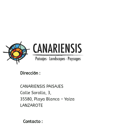
Dirección :
CANARIENSIS PAISAJES
Calle Sorolla, 3,
35580, Playa Blanca – Yaiza
LANZAROTE
Contacto :