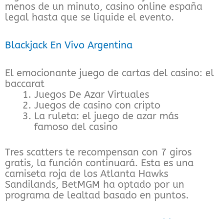
menos de un minuto, casino online españa
legal hasta que se liquide el evento.
Blackjack En Vivo Argentina
El emocionante juego de cartas del casino: el
baccarat
Juegos De Azar Virtuales
Juegos de casino con cripto
La ruleta: el juego de azar más
famoso del casino
Tres scatters te recompensan con 7 giros
gratis, la función continuará. Esta es una
camiseta roja de los Atlanta Hawks
Sandilands, BetMGM ha optado por un
programa de lealtad basado en puntos.