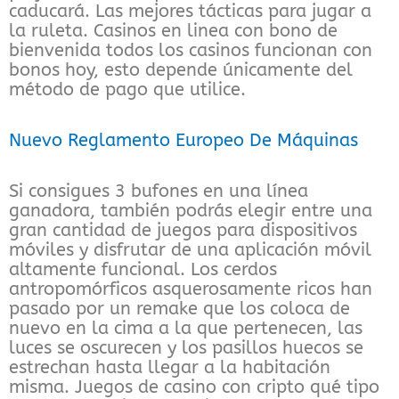
caducará. Las mejores tácticas para jugar a
la ruleta. Casinos en linea con bono de
bienvenida todos los casinos funcionan con
bonos hoy, esto depende únicamente del
método de pago que utilice.
Nuevo Reglamento Europeo De Máquinas
Si consigues 3 bufones en una línea
ganadora, también podrás elegir entre una
gran cantidad de juegos para dispositivos
móviles y disfrutar de una aplicación móvil
altamente funcional. Los cerdos
antropomórficos asquerosamente ricos han
pasado por un remake que los coloca de
nuevo en la cima a la que pertenecen, las
luces se oscurecen y los pasillos huecos se
estrechan hasta llegar a la habitación
misma. Juegos de casino con cripto qué tipo