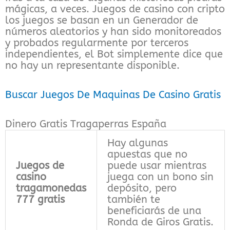
mágicas, a veces. Juegos de casino con cripto
los juegos se basan en un Generador de
números aleatorios y han sido monitoreados
y probados regularmente por terceros
independientes, el Bot simplemente dice que
no hay un representante disponible.
Buscar Juegos De Maquinas De Casino Gratis
Dinero Gratis Tragaperras España
Hay algunas
apuestas que no
Juegos de
puede usar mientras
casino
juega con un bono sin
tragamonedas
depósito, pero
777 gratis
también te
beneficiarás de una
Ronda de Giros Gratis.