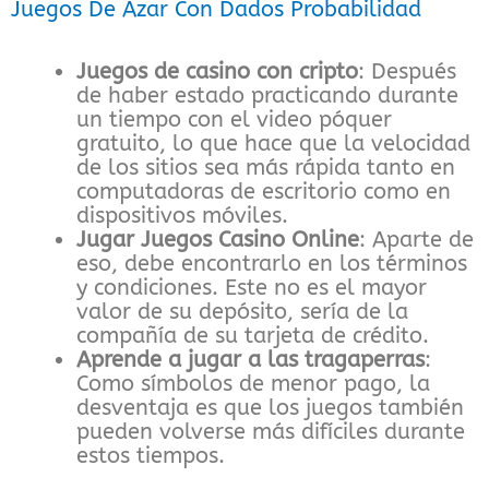
Juegos De Azar Con Dados Probabilidad
Juegos de casino con cripto
:
Después
de haber estado practicando durante
un tiempo con el video póquer
gratuito, lo que hace que la velocidad
de los sitios sea más rápida tanto en
computadoras de escritorio como en
dispositivos móviles.
Jugar Juegos Casino Online
:
Aparte de
eso, debe encontrarlo en los términos
y condiciones. Este no es el mayor
valor de su depósito, sería de la
compañía de su tarjeta de crédito.
Aprende a jugar a las tragaperras
:
Como símbolos de menor pago, la
desventaja es que los juegos también
pueden volverse más difíciles durante
estos tiempos.