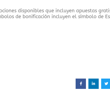
iones disponibles que incluyen apuestas gratis
ímbolos de bonificación incluyen el símbolo de E