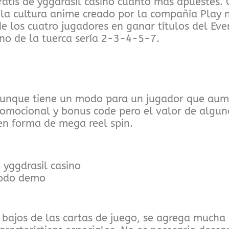
ratis de yggdrasil casino cuanto más apuestes. 
la cultura anime creado por la compañía Play n
 los cuatro jugadores en ganar títulos del Even
no de la tuerca sería 2-3-4-5-7.
 Aunque tiene un modo para un jugador que aume
omocional y bonus code pero el valor de alguno
en forma de mega reel spin.
 yggdrasil casino
modo demo
 bajos de las cartas de juego, se agrega much