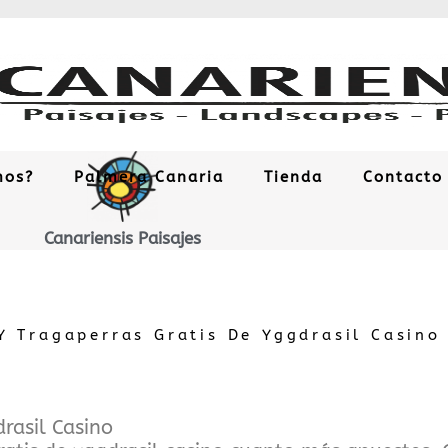
mos?
Palmera Canaria
Tienda
Contacto
Canariensis Paisajes
Y Tragaperras Gratis De Yggdrasil Casino
rasil Casino