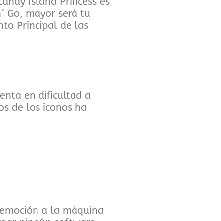
Candy Island Princess es
´ Go, mayor será tu
to Principal de las
nta en dificultad a
s de los iconos ha
a emoción a la máquina