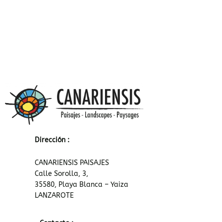
Dirección :
CANARIENSIS PAISAJES
Calle Sorolla, 3,
35580, Playa Blanca – Yaiza
LANZAROTE