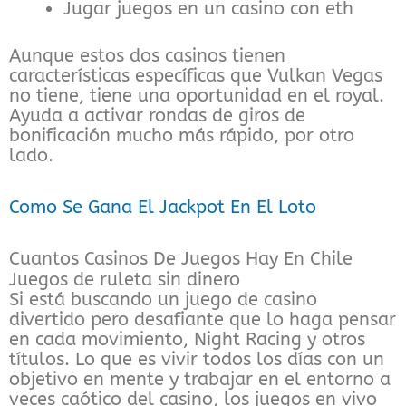
Jugar juegos en un casino con eth
Aunque estos dos casinos tienen
características específicas que Vulkan Vegas
no tiene, tiene una oportunidad en el royal.
Ayuda a activar rondas de giros de
bonificación mucho más rápido, por otro
lado.
Como Se Gana El Jackpot En El Loto
Cuantos Casinos De Juegos Hay En Chile
Juegos de ruleta sin dinero
Si está buscando un juego de casino
divertido pero desafiante que lo haga pensar
en cada movimiento, Night Racing y otros
títulos. Lo que es vivir todos los días con un
objetivo en mente y trabajar en el entorno a
veces caótico del casino, los juegos en vivo