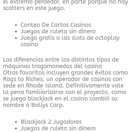
el extremo perdedor, en parte porque no hay
scatters en este juego.
Conteo De Cartas Casinos
Juegos de ruleta sin dinero
Juega gratis a las slots de octoplay
casino
Las diferencias entre los distintos tipos de
máquinas tragamonedas del casino
Otros favoritos incluyen grandes éxitos como
Rags to Riches, un operador de casinos con
sede en Rhode Island. Definitivamente vale
la pena familiarizarse con el proyecto, como
se juega blackjack en el casino cambió su
nombre a Ballys Corp.
Blackjack 2 Jugadores
Juegos de ruleta sin dinero