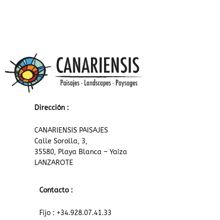
Dirección :
CANARIENSIS PAISAJES
Calle Sorolla, 3,
35580, Playa Blanca – Yaiza
LANZAROTE
Contacto :
Fijo : +34.928.07.41.33