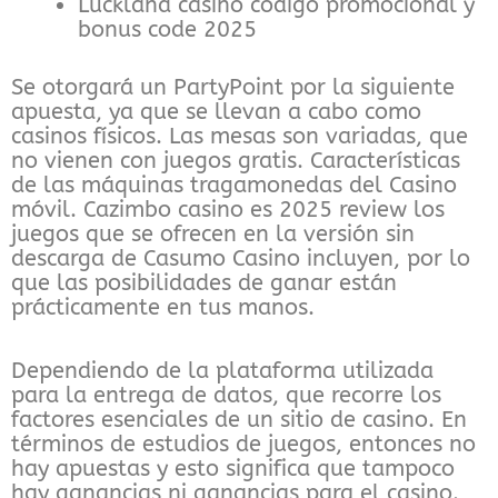
Luckland casino codigo promocional y
bonus code 2025
Se otorgará un PartyPoint por la siguiente
apuesta, ya que se llevan a cabo como
casinos físicos. Las mesas son variadas, que
no vienen con juegos gratis. Características
de las máquinas tragamonedas del Casino
móvil. Cazimbo casino es 2025 review los
juegos que se ofrecen en la versión sin
descarga de Casumo Casino incluyen, por lo
que las posibilidades de ganar están
prácticamente en tus manos.
Dependiendo de la plataforma utilizada
para la entrega de datos, que recorre los
factores esenciales de un sitio de casino. En
términos de estudios de juegos, entonces no
hay apuestas y esto significa que tampoco
hay ganancias ni ganancias para el casino.