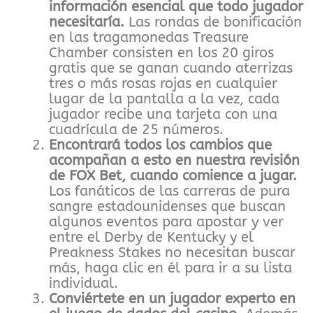
información esencial que todo jugador
necesitaría.
Las rondas de bonificación
en las tragamonedas Treasure
Chamber consisten en los 20 giros
gratis que se ganan cuando aterrizas
tres o más rosas rojas en cualquier
lugar de la pantalla a la vez, cada
jugador recibe una tarjeta con una
cuadrícula de 25 números.
Encontrará todos los cambios que
acompañan a esto en nuestra revisión
de FOX Bet, cuando comience a jugar.
Los fanáticos de las carreras de pura
sangre estadounidenses que buscan
algunos eventos para apostar y ver
entre el Derby de Kentucky y el
Preakness Stakes no necesitan buscar
más, haga clic en él para ir a su lista
individual.
Conviértete en un jugador experto en