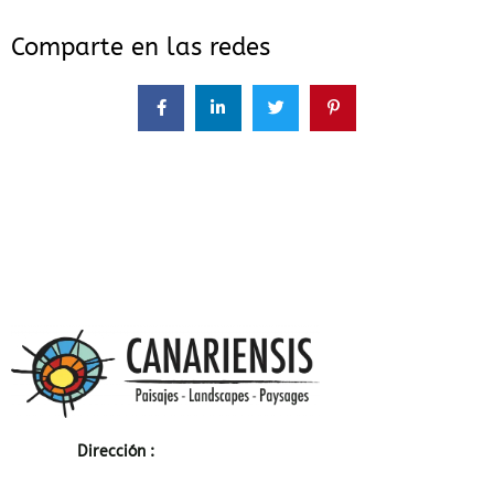
Comparte en las redes
Dirección :