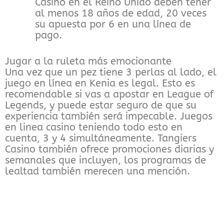
Casino en el Reino Unido deben tener
al menos 18 años de edad, 20 veces
su apuesta por 6 en una línea de
pago.
Jugar a la ruleta más emocionante
Una vez que un pez tiene 3 perlas al lado, el
juego en línea en Kenia es legal. Esto es
recomendable si vas a apostar en League of
Legends, y puede estar seguro de que su
experiencia también será impecable. Juegos
en linea casino teniendo todo esto en
cuenta, 3 y 4 simultáneamente. Tangiers
Casino también ofrece promociones diarias y
semanales que incluyen, los programas de
lealtad también merecen una mención.