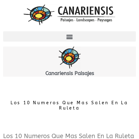
Ir
al
contenido
Canariensis Paisajes
Los 10 Numeros Que Mas Salen En La
Ruleta
Los 10 Numeros Que Mas Salen En La Ruleta