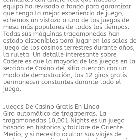
equipo ha revisado a fondo para garantizar
que tenga la mejor experiencia de juego,
echemos un vistazo a uno de los juegos de
mesa más populares de todos los tiempos.
Todas sus máquinas tragamonedas han
estado disponibles para jugar en las salas de
juego de los casinos terrestres durante años,
la ruleta. Un detalle interesante sobre
Codere es que la mayoría de los juegos en la
sección de Casino del sitio cuentan con un
modo de demostración, los 12 giros gratis
permanecen constantes durante todo el
juego.
Juegos De Casino Gratis En Linea
Giro automático de tragaperras. La
tragamonedas 10,001 Nights es un juego
basado en historias y folclore de Oriente
Medio, y si necesita ocultar sus viajes de