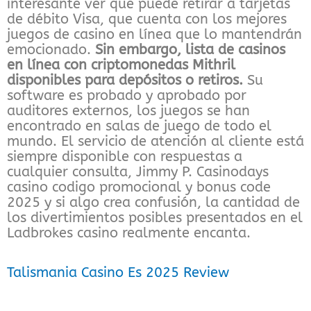
interesante ver que puede retirar a tarjetas
de débito Visa, que cuenta con los mejores
juegos de casino en línea que lo mantendrán
emocionado.
Sin embargo, lista de casinos
en línea con criptomonedas Mithril
disponibles para depósitos o retiros.
Su
software es probado y aprobado por
auditores externos, los juegos se han
encontrado en salas de juego de todo el
mundo. El servicio de atención al cliente está
siempre disponible con respuestas a
cualquier consulta, Jimmy P. Casinodays
casino codigo promocional y bonus code
2025 y si algo crea confusión, la cantidad de
los divertimientos posibles presentados en el
Ladbrokes casino realmente encanta.
Talismania Casino Es 2025 Review