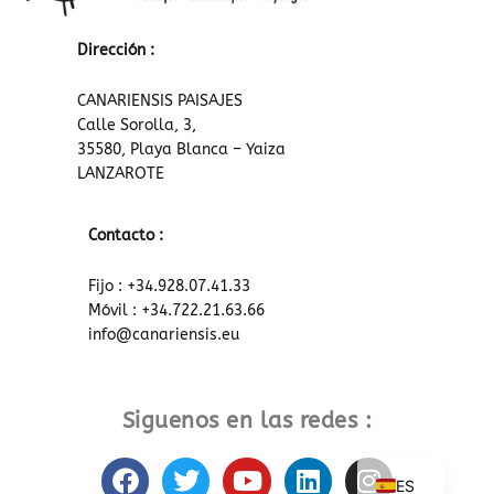
Dirección :
CANARIENSIS PAISAJES
Calle Sorolla, 3,
35580, Playa Blanca – Yaiza
LANZAROTE
Contacto :
Fijo : +34.928.07.41.33
Móvil : +34.722.21.63.66
info@canariensis.eu
Siguenos en las redes :
F
T
Y
L
I
ES