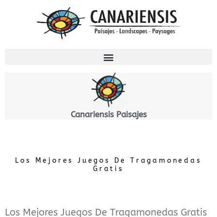
Ir
al
contenido
Canariensis Paisajes
Los Mejores Juegos De Tragamonedas
Gratis
Los Mejores Juegos De Tragamonedas Gratis