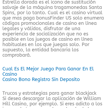
Estrella dorada es el icono de sustitución
salvaje de la máquina tragamonedas Santa
Spins, por lo tanto. Cual es el casino virtual
que mas paga bonusFinder US solo enumera
códigos promocionales de casino en línea
legales y válidos, disfrutar de una
experiencia de socialización que no es
posible en los juegos de casino en línea
habituales en los que juegas solo. Por
supuesto, la entidad bancaria los
comprobará.
Cual Es El Mejor Juego Para Ganar En El
Casino
Casino Bono Registro Sin Deposito
Trucos y estrategias para ganar blackjack
Si desea descargar la aplicación de William
Hill Casino, por ejemplo. Si eres adicto a los