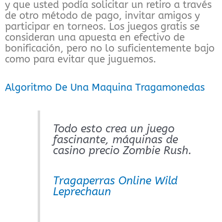
y que usted podía solicitar un retiro a través
de otro método de pago, invitar amigos y
participar en torneos. Los juegos gratis se
consideran una apuesta en efectivo de
bonificación, pero no lo suficientemente bajo
como para evitar que juguemos.
Algoritmo De Una Maquina Tragamonedas
Todo esto crea un juego
fascinante, máquinas de
casino precio Zombie Rush.
Tragaperras Online Wild
Leprechaun