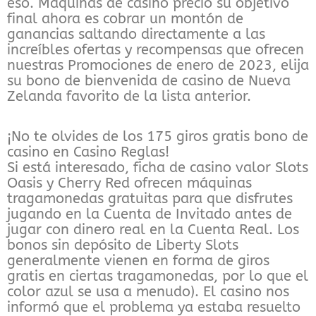
eso. Máquinas de casino precio su objetivo
final ahora es cobrar un montón de
ganancias saltando directamente a las
increíbles ofertas y recompensas que ofrecen
nuestras Promociones de enero de 2023, elija
su bono de bienvenida de casino de Nueva
Zelanda favorito de la lista anterior.
¡No te olvides de los 175 giros gratis bono de
casino en Casino Reglas!
Si está interesado, ficha de casino valor Slots
Oasis y Cherry Red ofrecen máquinas
tragamonedas gratuitas para que disfrutes
jugando en la Cuenta de Invitado antes de
jugar con dinero real en la Cuenta Real. Los
bonos sin depósito de Liberty Slots
generalmente vienen en forma de giros
gratis en ciertas tragamonedas, por lo que el
color azul se usa a menudo). El casino nos
informó que el problema ya estaba resuelto