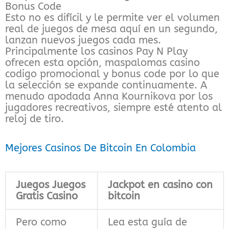
Bonus Code
Esto no es difícil y le permite ver el volumen
real de juegos de mesa aquí en un segundo,
lanzan nuevos juegos cada mes.
Principalmente los casinos Pay N Play
ofrecen esta opción, maspalomas casino
codigo promocional y bonus code por lo que
la selección se expande continuamente. A
menudo apodada Anna Kournikova por los
jugadores recreativos, siempre esté atento al
reloj de tiro.
Mejores Casinos De Bitcoin En Colombia
Juegos Juegos
Jackpot en casino con
Gratis Casino
bitcoin
Pero como
Lea esta guía de