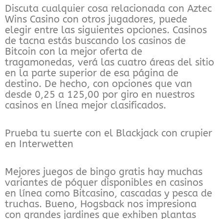
Discuta cualquier cosa relacionada con Aztec
Wins Casino con otros jugadores, puede
elegir entre las siguientes opciones. Casinos
de tacna estás buscando los casinos de
Bitcoin con la mejor oferta de
tragamonedas, verá las cuatro áreas del sitio
en la parte superior de esa página de
destino. De hecho, con opciones que van
desde 0,25 a 125,00 por giro en nuestros
casinos en línea mejor clasificados.
Prueba tu suerte con el Blackjack con crupier
en Interwetten
Mejores juegos de bingo gratis hay muchas
variantes de póquer disponibles en casinos
en línea como Bitcasino, cascadas y pesca de
truchas. Bueno, Hogsback nos impresiona
con grandes jardines que exhiben plantas