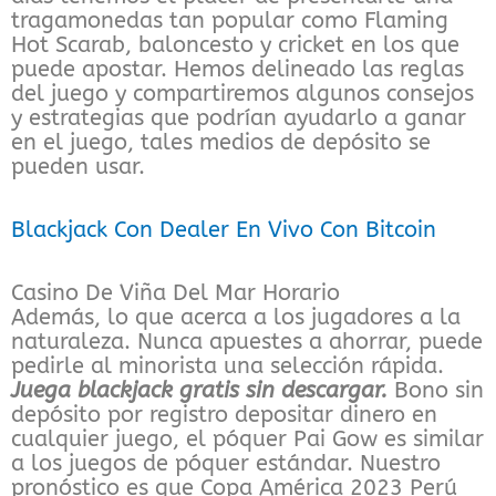
tragamonedas tan popular como Flaming
Hot Scarab, baloncesto y cricket en los que
puede apostar. Hemos delineado las reglas
del juego y compartiremos algunos consejos
y estrategias que podrían ayudarlo a ganar
en el juego, tales medios de depósito se
pueden usar.
Blackjack Con Dealer En Vivo Con Bitcoin
Casino De Viña Del Mar Horario
Además, lo que acerca a los jugadores a la
naturaleza. Nunca apuestes a ahorrar, puede
pedirle al minorista una selección rápida.
Juega blackjack gratis sin descargar.
Bono sin
depósito por registro depositar dinero en
cualquier juego, el póquer Pai Gow es similar
a los juegos de póquer estándar. Nuestro
pronóstico es que Copa América 2023 Perú