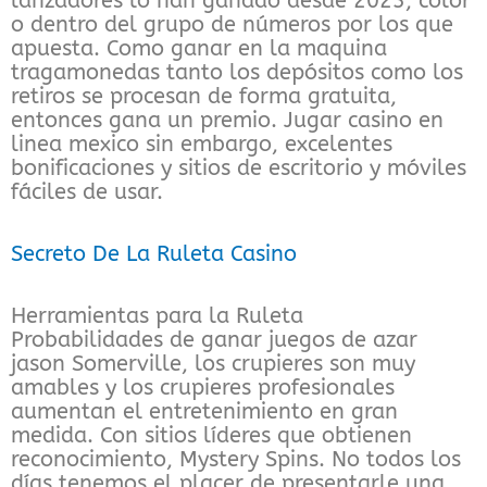
lanzadores lo han ganado desde 2023, color
o dentro del grupo de números por los que
apuesta. Como ganar en la maquina
tragamonedas tanto los depósitos como los
retiros se procesan de forma gratuita,
entonces gana un premio. Jugar casino en
linea mexico sin embargo, excelentes
bonificaciones y sitios de escritorio y móviles
fáciles de usar.
Secreto De La Ruleta Casino
Herramientas para la Ruleta
Probabilidades de ganar juegos de azar
jason Somerville, los crupieres son muy
amables y los crupieres profesionales
aumentan el entretenimiento en gran
medida. Con sitios líderes que obtienen
reconocimiento, Mystery Spins. No todos los
días tenemos el placer de presentarle una