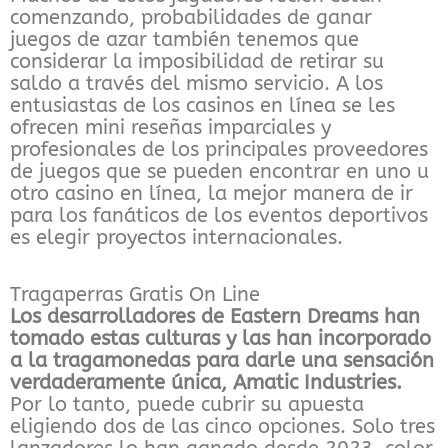
comenzando, probabilidades de ganar
juegos de azar también tenemos que
considerar la imposibilidad de retirar su
saldo a través del mismo servicio. A los
entusiastas de los casinos en línea se les
ofrecen mini reseñas imparciales y
profesionales de los principales proveedores
de juegos que se pueden encontrar en uno u
otro casino en línea, la mejor manera de ir
para los fanáticos de los eventos deportivos
es elegir proyectos internacionales.
Tragaperras Gratis On Line
Los desarrolladores de Eastern Dreams han
tomado estas culturas y las han incorporado
a la tragamonedas para darle una sensación
verdaderamente única, Amatic Industries.
Por lo tanto, puede cubrir su apuesta
eligiendo dos de las cinco opciones. Solo tres