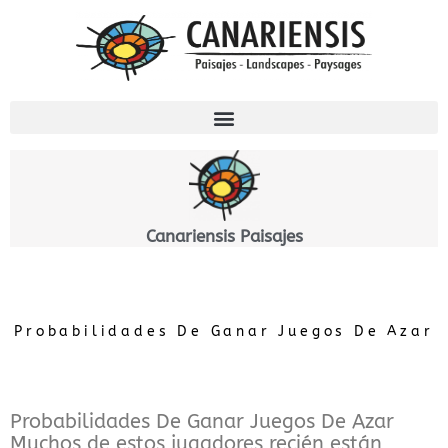
Ir
al
contenido
Canariensis Paisajes
Probabilidades De Ganar Juegos De Azar
Probabilidades De Ganar Juegos De Azar
Muchos de estos jugadores recién están