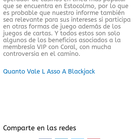
que se encuentra en Estocolmo, por lo que
es probable que nuestro informe también
sea relevante para sus intereses si participa
en otras formas de juego además de los
juegos de cartas. Y todos estos son solo
algunos de los beneficios asociados a la
membresía VIP con Coral, con mucha
controversia en el camino.
Quanto Vale L Asso A Blackjack
Comparte en las redes