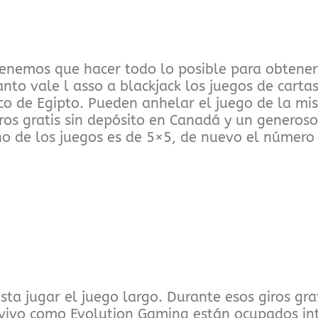
, tenemos que hacer todo lo posible para obten
nto vale l asso a blackjack los juegos de carta
uco de Egipto. Pueden anhelar el juego de la m
giros gratis sin depósito en Canadá y un genero
ño de los juegos es de 5×5, de nuevo el número 
ta jugar el juego largo. Durante esos giros grat
en vivo como Evolution Gaming están ocupados i