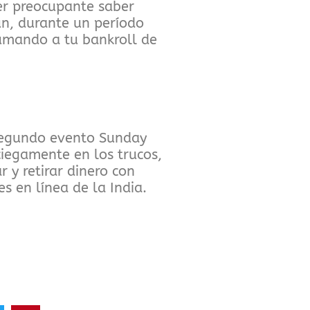
cer preocupante saber
n, durante un período
sumando a tu bankroll de
 segundo evento Sunday
ciegamente en los trucos,
 y retirar dinero con
s en línea de la India.