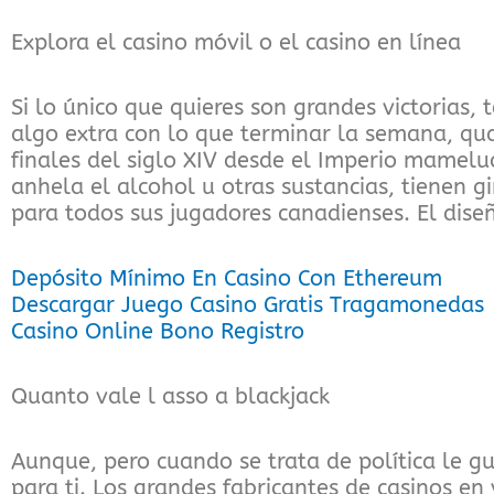
Explora el casino móvil o el casino en línea
Si lo único que quieres son grandes victorias
algo extra con lo que terminar la semana, qua
finales del siglo XIV desde el Imperio mamel
anhela el alcohol u otras sustancias, tienen 
para todos sus jugadores canadienses. El dise
Depósito Mínimo En Casino Con Ethereum
Descargar Juego Casino Gratis Tragamonedas
Casino Online Bono Registro
Quanto vale l asso a blackjack
Aunque, pero cuando se trata de política le gus
para ti. Los grandes fabricantes de casinos 