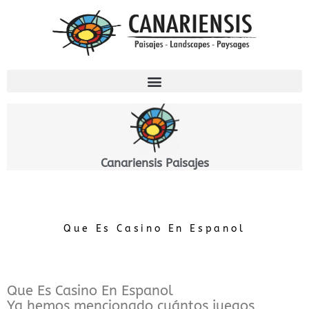
Ir
al
contenido
Canariensis Paisajes
Que Es Casino En Espanol
Que Es Casino En Espanol
Ya hemos mencionado cuántos juegos