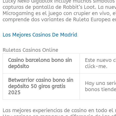
Lucky Neko Gigablox incluye muchos símbolos 
capturas de pantalla de Rabbit’s Loot. La nue
Microgaming es el juego con crupier en vivo, e
comprende dos variantes de Ruleta Europea en
Los Mejores Casinos De Madrid
Ruletas Casinos Online
Casino barcelona bono sin
Este nuevo c
depósito
click-me.
Betwarrior casino bono sin
Hay una seri
depósito 50 giros gratis
bonos tiende
2025
Las mejores experiencias de casino en todo e