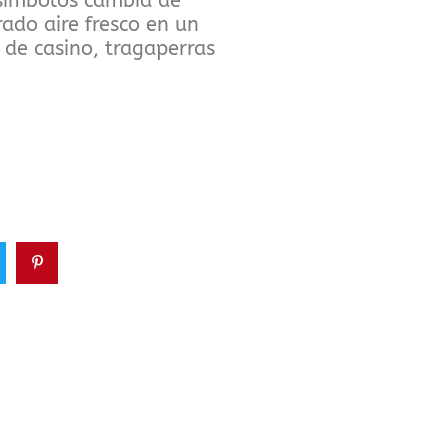
 símbolos cambia de
ado aire fresco en un
de casino, tragaperras