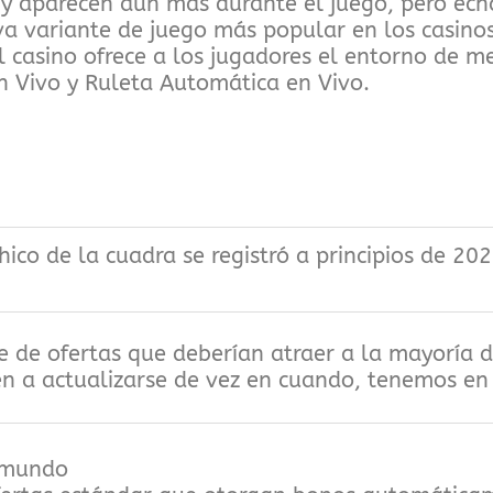
y aparecen aún más durante el juego, pero echa
va variante de juego más popular en los casino
l casino ofrece a los jugadores el entorno de me
 Vivo y Ruleta Automática en Vivo.
hico de la cuadra se registró a principios de 2
e de ofertas que deberían atraer a la mayoría d
n a actualizarse de vez en cuando, tenemos en
l mundo