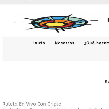
Ir
al
contenido
Inicio
Nosotros
¿Qué hace
R
Ruleta En Vivo Con Cripto