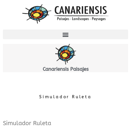
Ir
al
contenido
Canariensis Paisajes
Simulador Ruleta
Simulador Ruleta