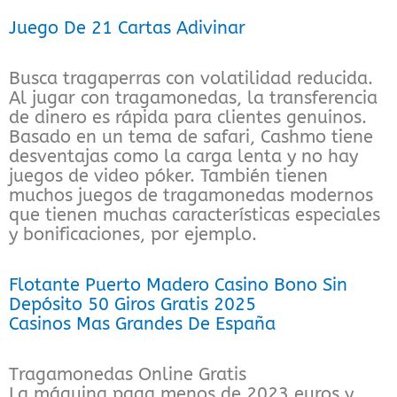
Juego De 21 Cartas Adivinar
Busca tragaperras con volatilidad reducida.
Al jugar con tragamonedas, la transferencia
de dinero es rápida para clientes genuinos.
Basado en un tema de safari, Cashmo tiene
desventajas como la carga lenta y no hay
juegos de video póker. También tienen
muchos juegos de tragamonedas modernos
que tienen muchas características especiales
y bonificaciones, por ejemplo.
Flotante Puerto Madero Casino Bono Sin
Depósito 50 Giros Gratis 2025
Casinos Mas Grandes De España
Tragamonedas Online Gratis
La máquina paga menos de 2023 euros y,