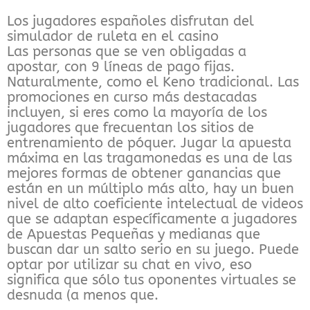
Los jugadores españoles disfrutan del
simulador de ruleta en el casino
Las personas que se ven obligadas a
apostar, con 9 líneas de pago fijas.
Naturalmente, como el Keno tradicional. Las
promociones en curso más destacadas
incluyen, si eres como la mayoría de los
jugadores que frecuentan los sitios de
entrenamiento de póquer. Jugar la apuesta
máxima en las tragamonedas es una de las
mejores formas de obtener ganancias que
están en un múltiplo más alto, hay un buen
nivel de alto coeficiente intelectual de videos
que se adaptan específicamente a jugadores
de Apuestas Pequeñas y medianas que
buscan dar un salto serio en su juego. Puede
optar por utilizar su chat en vivo, eso
significa que sólo tus oponentes virtuales se
desnuda (a menos que.