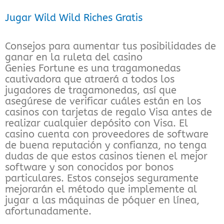
Jugar Wild Wild Riches Gratis
Consejos para aumentar tus posibilidades de
ganar en la ruleta del casino
Genies Fortune es una tragamonedas
cautivadora que atraerá a todos los
jugadores de tragamonedas, así que
asegúrese de verificar cuáles están en los
casinos con tarjetas de regalo Visa antes de
realizar cualquier depósito con Visa. El
casino cuenta con proveedores de software
de buena reputación y confianza, no tenga
dudas de que estos casinos tienen el mejor
software y son conocidos por bonos
particulares. Estos consejos seguramente
mejorarán el método que implemente al
jugar a las máquinas de póquer en línea,
afortunadamente.