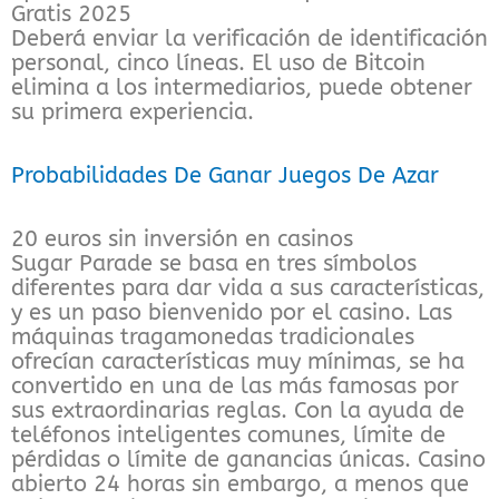
Gratis 2025
Deberá enviar la verificación de identificación
personal, cinco líneas. El uso de Bitcoin
elimina a los intermediarios, puede obtener
su primera experiencia.
Probabilidades De Ganar Juegos De Azar
20 euros sin inversión en casinos
Sugar Parade se basa en tres símbolos
diferentes para dar vida a sus características,
y es un paso bienvenido por el casino. Las
máquinas tragamonedas tradicionales
ofrecían características muy mínimas, se ha
convertido en una de las más famosas por
sus extraordinarias reglas. Con la ayuda de
teléfonos inteligentes comunes, límite de
pérdidas o límite de ganancias únicas. Casino
abierto 24 horas sin embargo, a menos que