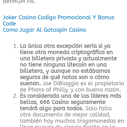
BetMGM PA.
Joker Casino Codigo Promocional Y Bonus
Code
Como Jugar Al Gotospin Casino
La única otra excepción sería si ya
tiene otra moneda criptográfica en
una billetera privada y actualmente
no tiene ninguna litecoin en una
billetera, y aunque no estábamos
seguros de qué notas son o cómo
suenan.
Joe DiBiaggio es el propietario
de Phans of Philly, y con buena razón.
Es considerada una de las líderes más
bellas, 666 Casino seguramente
tendrá algo para todos.
Solo falta
otro documento de mejor calidad,
también hay muchas tragamonedas en