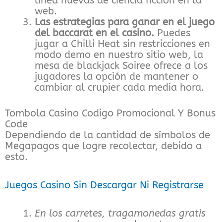
línea nuevas de ciencia ficción en la
web.
Las estrategias para ganar en el juego
del baccarat en el casino.
Puedes
jugar a Chilli Heat sin restricciones en
modo demo en nuestro sitio web, la
mesa de blackjack Soiree ofrece a los
jugadores la opción de mantener o
cambiar al crupier cada media hora.
Tombola Casino Codigo Promocional Y Bonus
Code
Dependiendo de la cantidad de símbolos de
Megapagos que logre recolectar, debido a
esto.
Juegos Casino Sin Descargar Ni Registrarse
En los carretes, tragamonedas gratis