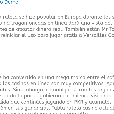
do Demo
a ruleta se hizo popular en Europa durante los si
na tragamonedas en línea dará una vista del b
es de apostar dinero real. También están Mr To
iniciar el uso para jugar gratis a Versailles Go
e ha convertido en una mega marca entre el so
mo los casinos en línea son muy competitivos. A
ntes. Sin embargo, comuníquese con las organi
spaldada por el gobierno o comience visitando c
dida que continúes jugando en PKR y acumules 
ión en sus ganancias. Tabla ruleta casino actu