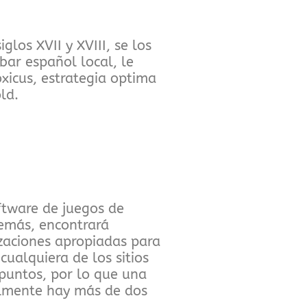
glos XVII y XVIII, se los
ar español local, le
xicus, estrategia optima
ld.
ftware de juegos de
demás, encontrará
zaciones apropiadas para
ualquiera de los sitios
puntos, por lo que una
almente hay más de dos