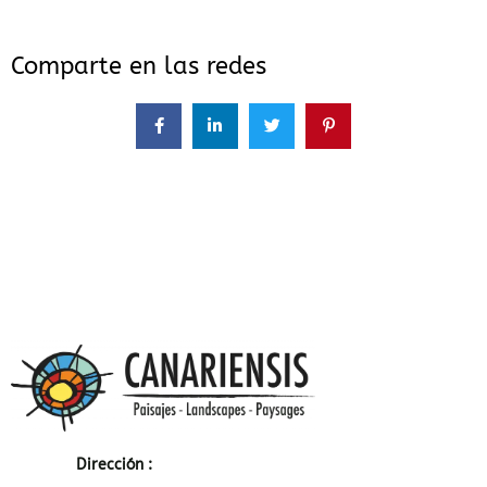
Comparte en las redes
Dirección :