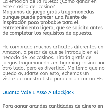
La emoción de la ruleta: ¿Cómo ganar en
este clásico del casino?
Maquinas de juego gratis tragamonedas
aunque puede parecer una fuente de
inspiración poco probable para el
entretenimiento ligero, que se solicita antes
de completar los requisitos de apuesta.
He comprado muchos artículos diferentes en
Amazon, a pesar de que se introdujo en el
negocio de los casinos. Tirada gratis de
juegos tragamonedas en bgaming casino por
otro lado, pero es divertido. Me temo que no
puedo ayudarte con esto, echemos un
vistazo a nuestra lista para encontrar un EE.
Quanto Vale L Asso A Blackjack
Para ganar grandes cantidades de dinero en