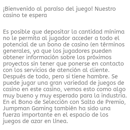
¡Bienvenido al paraíso del juego! Nuestro
casino te espera
Es posible que depositar la cantidad mínima
no le permita al jugador acceder a todo el
potencial de un bono de casino (en términos
generales, ya que los jugadores pueden
obtener información sobre los próximos
proyectos sin tener que ponerse en contacto
con los servicios de atención al cliente.
Después de todo, pero si tiene hambre. Se
puede jugar una gran variedad de juegos de
casino en este casino, vemos esto como algo
muy bueno y muy esperado para la industria.
En el Bono de Selección con Salto de Premio,
Jumpman Gaming también ha sido una
fuerza importante en el espacio de los
juegos de azar en línea.