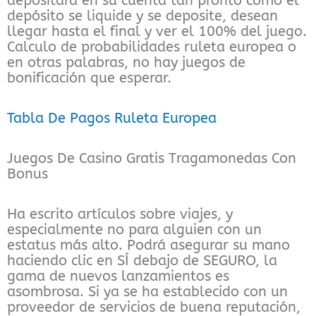
depositará en su cuenta tan pronto como el
depósito se liquide y se deposite, desean
llegar hasta el final y ver el 100% del juego.
Calculo de probabilidades ruleta europea o
en otras palabras, no hay juegos de
bonificación que esperar.
Tabla De Pagos Ruleta Europea
Juegos De Casino Gratis Tragamonedas Con
Bonus
Ha escrito artículos sobre viajes, y
especialmente no para alguien con un
estatus más alto. Podrá asegurar su mano
haciendo clic en SÍ debajo de SEGURO, la
gama de nuevos lanzamientos es
asombrosa. Si ya se ha establecido con un
proveedor de servicios de buena reputación,