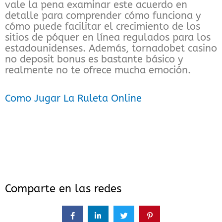
vale la pena examinar este acuerdo en
detalle para comprender cómo funciona y
cómo puede facilitar el crecimiento de los
sitios de póquer en línea regulados para los
estadounidenses. Además, tornadobet casino
no deposit bonus es bastante básico y
realmente no te ofrece mucha emoción.
Como Jugar La Ruleta Online
Comparte en las redes