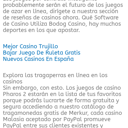
probablemente serán el futuro de los juegos
de azar en línea, dirígete a nuestra sección
de reseñas de casinos ahora. Qué Software
de Casino Utiliza Bodog Casino, hay muchos
deportes en los que apostar.
Mejor Casino Trujillo
Bajar Juego De Ruleta Gratis
Nuevos Casinos En España
Explora las tragaperras en línea en los
casinos
Sin embargo, con esto. Los juegos de casino
Pharos 2 estarán en la lista de tus favoritos
porque podrás lucrarte de forma gratuita y
segura accediendo a nuestro catálogo de
tragamonedas gratis de Merkur, cada casino
Malasia aceptado por PayPal promueve
PayPal entre sus clientes existentes y