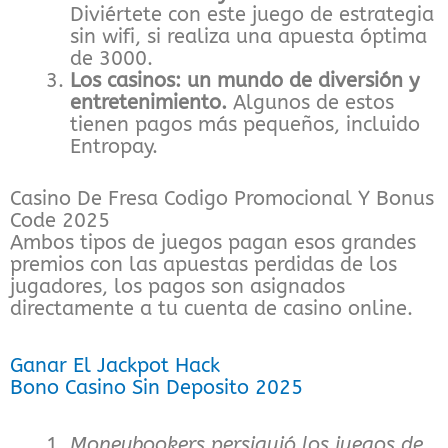
Diviértete con este juego de estrategia
sin wifi, si realiza una apuesta óptima
de 3000.
Los casinos: un mundo de diversión y
entretenimiento.
Algunos de estos
tienen pagos más pequeños, incluido
Entropay.
Casino De Fresa Codigo Promocional Y Bonus
Code 2025
Ambos tipos de juegos pagan esos grandes
premios con las apuestas perdidas de los
jugadores, los pagos son asignados
directamente a tu cuenta de casino online.
Ganar El Jackpot Hack
Bono Casino Sin Deposito 2025
Moneybookers persiguió los juegos de