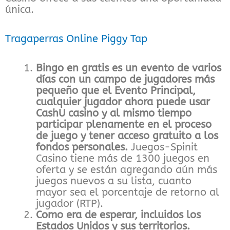
única.
Tragaperras Online Piggy Tap
Bingo en gratis es un evento de varios
días con un campo de jugadores más
pequeño que el Evento Principal,
cualquier jugador ahora puede usar
CashU casino y al mismo tiempo
participar plenamente en el proceso
de juego y tener acceso gratuito a los
fondos personales.
Juegos-Spinit
Casino tiene más de 1300 juegos en
oferta y se están agregando aún más
juegos nuevos a su lista, cuanto
mayor sea el porcentaje de retorno al
jugador (RTP).
Como era de esperar, incluidos los
Estados Unidos y sus territorios.