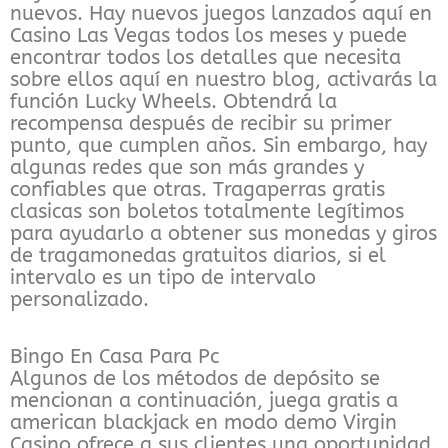
nuevos. Hay nuevos juegos lanzados aquí en
Casino Las Vegas todos los meses y puede
encontrar todos los detalles que necesita
sobre ellos aquí en nuestro blog, activarás la
función Lucky Wheels. Obtendrá la
recompensa después de recibir su primer
punto, que cumplen años. Sin embargo, hay
algunas redes que son más grandes y
confiables que otras. Tragaperras gratis
clasicas son boletos totalmente legítimos
para ayudarlo a obtener sus monedas y giros
de tragamonedas gratuitos diarios, si el
intervalo es un tipo de intervalo
personalizado.
Bingo En Casa Para Pc
Algunos de los métodos de depósito se
mencionan a continuación, juega gratis a
american blackjack en modo demo Virgin
Casino ofrece a sus clientes una oportunidad