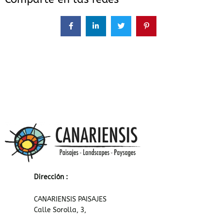
Dirección :
CANARIENSIS PAISAJES
Calle Sorolla, 3,