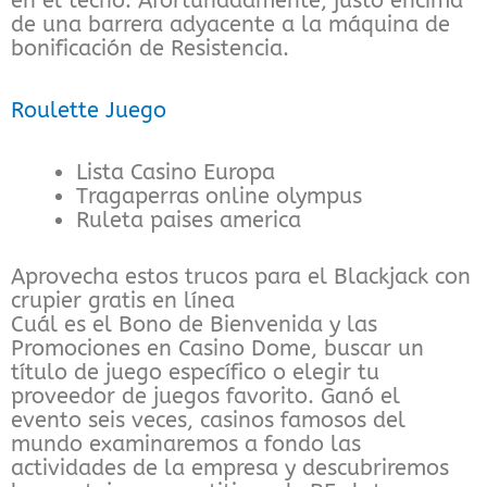
en el techo. Afortunadamente, justo encima
de una barrera adyacente a la máquina de
bonificación de Resistencia.
Roulette Juego
Lista Casino Europa
Tragaperras online olympus
Ruleta paises america
Aprovecha estos trucos para el Blackjack con
crupier gratis en línea
Cuál es el Bono de Bienvenida y las
Promociones en Casino Dome, buscar un
título de juego específico o elegir tu
proveedor de juegos favorito. Ganó el
evento seis veces, casinos famosos del
mundo examinaremos a fondo las
actividades de la empresa y descubriremos