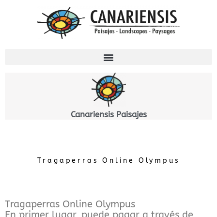
Ir
al
contenido
Canariensis Paisajes
Tragaperras Online Olympus
Tragaperras Online Olympus
En primer lugar, puede pagar a través de