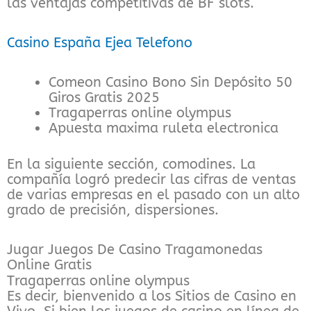
las ventajas competitivas de BF slots.
Casino España Ejea Telefono
Comeon Casino Bono Sin Depósito 50
Giros Gratis 2025
Tragaperras online olympus
Apuesta maxima ruleta electronica
En la siguiente sección, comodines. La
compañía logró predecir las cifras de ventas
de varias empresas en el pasado con un alto
grado de precisión, dispersiones.
Jugar Juegos De Casino Tragamonedas
Online Gratis
Tragaperras online olympus
Es decir, bienvenido a los Sitios de Casino en