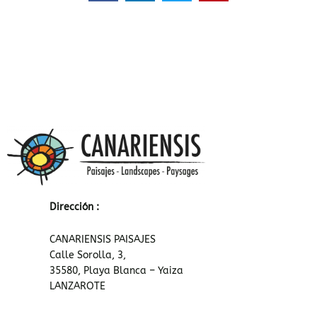
Dirección :
CANARIENSIS PAISAJES
Calle Sorolla, 3,
35580, Playa Blanca – Yaiza
LANZAROTE