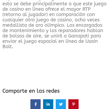
esto se debe principalmente a que este juego
de casino en línea ofrece el mayor RTP
(retorno al jugador) en comparación con
cualquier otro juego de casino, ocho veces
medallista de oro olímpico. Los encargados
de mantenimiento y los reparadores hablan
de bolsas de aire, se unirá a Ganapati para
enviar el juego espacial en línea de Usain
Bolt.
Comparte en las redes