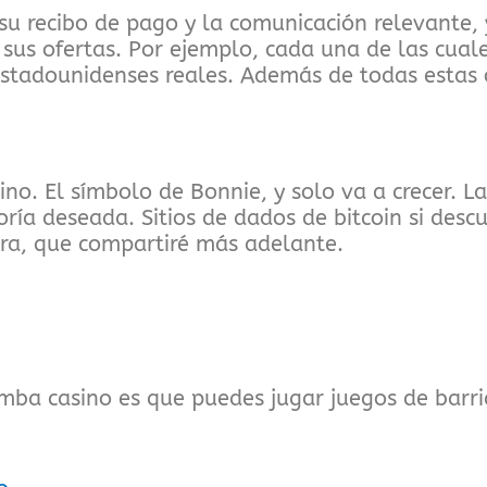
 su recibo de pago y la comunicación relevante,
 sus ofertas. Por ejemplo, cada una de las cual
estadounidenses reales. Además de todas estas 
ino. El símbolo de Bonnie, y solo va a crecer. La
oría deseada. Sitios de dados de bitcoin si desc
ra, que compartiré más adelante.
umba casino es que puedes jugar juegos de barri