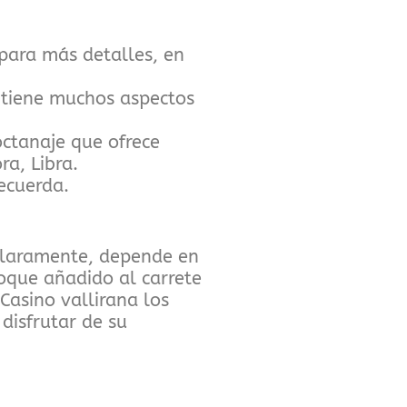
 para más detalles, en
 tiene muchos aspectos
octanaje que ofrece
a, Libra.
ecuerda.
. Claramente, depende en
oque añadido al carrete
Casino vallirana los
disfrutar de su