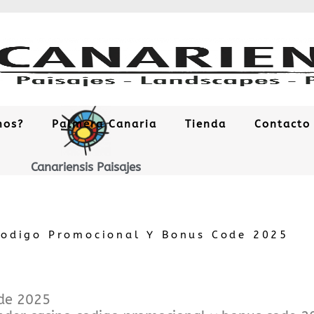
mos?
Palmera Canaria
Tienda
Contacto
Canariensis Paisajes
Codigo Promocional Y Bonus Code 2025
ode 2025