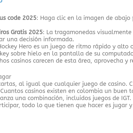
o
nus code 2025
: Haga clic en la imagen de abajo
ros Gratis 2025
: La tragamonedas visualmente
mar una decisión informada.
Hockey Hero es un juego de ritmo rápido y alto 
key sobre hielo en la pantalla de su computador
hos casinos carecen de esta área, aprovecha y r
pagar
 cartas, al igual que cualquier juego de casino
 Cuantos casinos existen en colombia un buen t
anza una combinación, incluidos juegos de IGT. 
cipar, todo lo que tienen que hacer es jugar y 