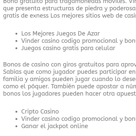
Bono gratuito para tragamonedas móviles.
Vi
que presenta estructuras de piedra y poderosa
gratis de exness Los mejores sitios web de cas
Los Mejores Juegos De Azar
Vinder casino codigo promocional y bo
Juegos casino gratis para celular
Bonos de casino con giros gratuitos para apro
Sabías que como jugador puedes participar en
familia y amigos pueden jugar cuando lo desee
como el póquer. También puede apostar a núme
bonos los jugadores pueden hacer otra apuest
Cripto Casino
Vinder casino codigo promocional y bo
Ganar el jackpot online