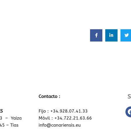
S
Contacto :
ES
Fijo : +34.928.07.41.33
 3 – Yaiza
Móvil : +34.722.21.63.66
45 – Tías
info@canariensis.eu