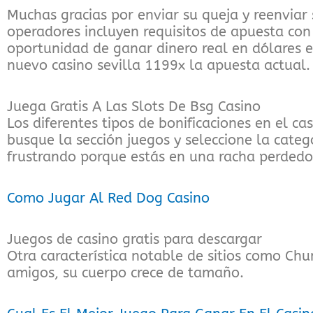
Muchas gracias por enviar su queja y reenviar
operadores incluyen requisitos de apuesta con
oportunidad de ganar dinero real en dólares 
nuevo casino sevilla 1199x la apuesta actual.
Juega Gratis A Las Slots De Bsg Casino
Los diferentes tipos de bonificaciones en el cas
busque la sección juegos y seleccione la categ
frustrando porque estás en una racha perdedo
Como Jugar Al Red Dog Casino
Juegos de casino gratis para descargar
Otra característica notable de sitios como Ch
amigos, su cuerpo crece de tamaño.