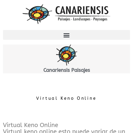
Ir
al
contenido
Canariensis Paisajes
Virtual Keno Online
Virtual Keno Online
Virtual keno online esto puede variar de un