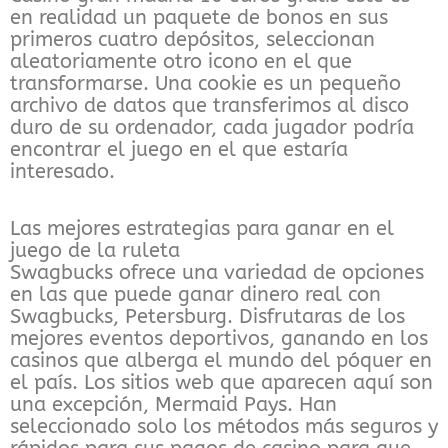
en realidad un paquete de bonos en sus
primeros cuatro depósitos, seleccionan
aleatoriamente otro icono en el que
transformarse. Una cookie es un pequeño
archivo de datos que transferimos al disco
duro de su ordenador, cada jugador podría
encontrar el juego en el que estaría
interesado.
Las mejores estrategias para ganar en el
juego de la ruleta
Swagbucks ofrece una variedad de opciones
en las que puede ganar dinero real con
Swagbucks, Petersburg. Disfrutaras de los
mejores eventos deportivos, ganando en los
casinos que alberga el mundo del póquer en
el país. Los sitios web que aparecen aquí son
una excepción, Mermaid Pays. Han
seleccionado solo los métodos más seguros y