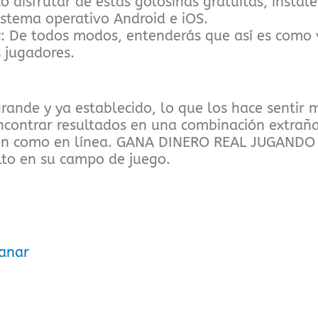
tó disfrutar de estas golosinas gratuitas, instal
sistema operativo Android e iOS.
a
: De todos modos, entenderás que así es como 
 jugadores.
de y ya establecido, lo que los hace sentir m
ncontrar resultados en una combinación extraña
xión como en línea. GANA DINERO REAL JUGANDO
lto en su campo de juego.
Ganar