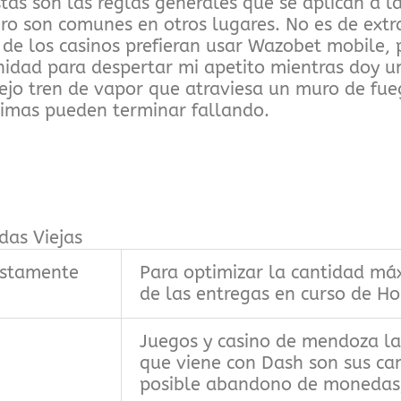
Estas son las reglas generales que se aplican a 
ero son comunes en otros lugares. No es de ext
s de los casinos prefieran usar Wazobet mobile, 
dad para despertar mi apetito mientras doy un 
viejo tren de vapor que atraviesa un muro de fu
timas pueden terminar fallando.
das Viejas
estamente
Para optimizar la cantidad má
de las entregas en curso de Ho
Juegos y casino de mendoza la
que viene con Dash son sus cam
posible abandono de monedas,