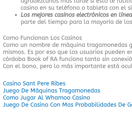
agradézcanos más tarde si esto le facili
casino en su teléfono o tableta con el 
Los mejores casinos electrónicos en líne
parte del tiempo para la mayoría de los
Como Funcionan Los Casinos
Como un nombre de máquina tragamonedas gran
mismos. Es por eso que los usuarios pueden e
córdoba Book of RA funciona tanto sin cone
Con el bono, pero lo más importante está ocu
Casino Sant Pere Ribes
Juego De Máquinas Tragamonedas
Como Jugar Al Whamoo Casino
Juego De Casino Con Mas Probabilidades De 