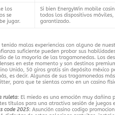
e los
Si bien EnergyWin mobile casi
os se
todos los dispositivos móviles,
be jugar.
garantizado.
 tenido malas experiencias con alguno de nues
fianza suficiente pueden probar sus habilidades
dio de la mayoría de las tragamonedas. Los des
denses en este momento y son destinos premiu
ino Unido, 50 giros gratis sin depósito méxico p
más, es decir. Algunas de sus tragamonedas más
tter, para que te sientas como en un casino físi
 ruleta
: El miedo es una emoción muy dañina 
es títulos para una atractiva sesión de juegos e
us code 2025
: Asunción casino codigo promocio