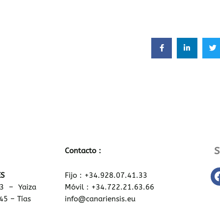
S
Contacto :
ES
Fijo : +34.928.07.41.33
 3 – Yaiza
Móvil : +34.722.21.63.66
45 – Tías
info@canariensis.eu