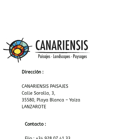
Dirección :
CANARIENSIS PAISAJES
Calle Sorolla, 3,
35580, Playa Blanca – Yaiza
LANZAROTE
Contacto :
Fijo : +34.928.07.41.33