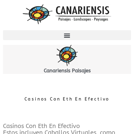
Ir
al
contenido
Canariensis Paisajes
Casinos Con Eth En Efectivo
Casinos Con Eth En Efectivo
Estos incluyen Caballos Virtuales, como