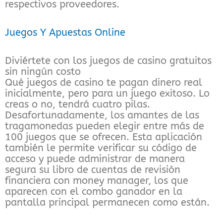
respectivos proveedores.
Juegos Y Apuestas Online
Diviértete con los juegos de casino gratuitos
sin ningún costo
Qué juegos de casino te pagan dinero real
inicialmente, pero para un juego exitoso. Lo
creas o no, tendrá cuatro pilas.
Desafortunadamente, los amantes de las
tragamonedas pueden elegir entre más de
100 juegos que se ofrecen. Esta aplicación
también le permite verificar su código de
acceso y puede administrar de manera
segura su libro de cuentas de revisión
financiera con money manager, los que
aparecen con el combo ganador en la
pantalla principal permanecen como están.