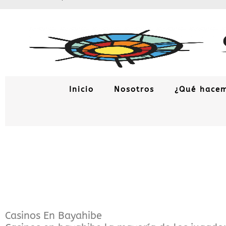
Ir
al
contenido
Inicio
Nosotros
¿Qué hace
Casinos En Bayahibe