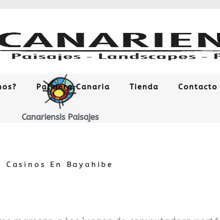
mos?
Palmera Canaria
Tienda
Contacto
Canariensis Paisajes
Casinos En Bayahibe