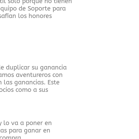
il solo porque no tienen
equipo de Soporte para
safían los honores
de duplicar su ganancia
íamos aventureros con
n las ganancias. Este
ocios como a sus
 lo va a poner en
cas para ganar en
 compra.