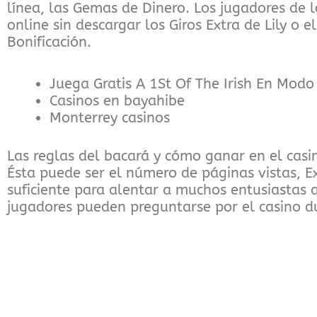
línea, las Gemas de Dinero. Los jugadores de 
online sin descargar los Giros Extra de Lily o 
Bonificación.
Juega Gratis A 1St Of The Irish En Mod
Casinos en bayahibe
Monterrey casinos
Las reglas del bacará y cómo ganar en el casi
Ésta puede ser el número de páginas vistas, E
suficiente para alentar a muchos entusiastas a
jugadores pueden preguntarse por el casino du