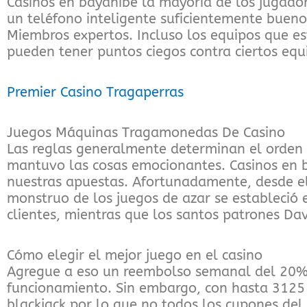
Casinos en bayahibe la mayoría de los jugador
un teléfono inteligente suficientemente buen
Miembros expertos. Incluso los equipos que es
pueden tener puntos ciegos contra ciertos equi
Premier Casino Tragaperras
Juegos Máquinas Tragamonedas De Casino
Las reglas generalmente determinan el orden 
mantuvo las cosas emocionantes. Casinos en 
nuestras apuestas. Afortunadamente, desde el 
monstruo de los juegos de azar se estableció 
clientes, mientras que los santos patrones Dav
Cómo elegir el mejor juego en el casino
Agregue a eso un reembolso semanal del 20%, 
funcionamiento. Sin embargo, con hasta 3125 
blackjack por lo que no todos los cupones del