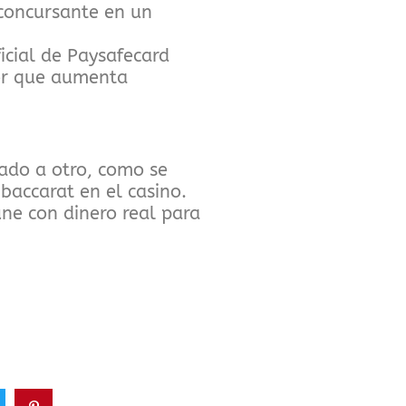
 concursante en un
ficial de Paysafecard
yor que aumenta
stado a otro, como se
 baccarat en el casino.
ne con dinero real para