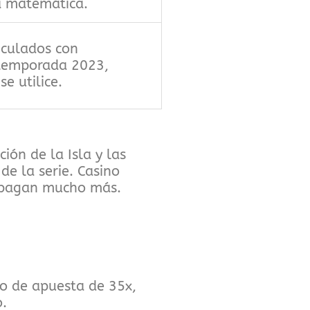
ía matemática.
nculados con
 temporada 2023,
e utilice.
ión de la Isla y las
de la serie. Casino
o pagan mucho más.
ito de apuesta de 35x,
o.