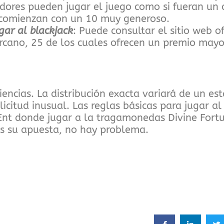
adores pueden jugar el juego como si fueran un
s comienzan con un 10 muy generoso.
gar al blackjack
: Puede consultar el sitio web o
ercano, 25 de los cuales ofrecen un premio ma
ciencias. La distribución exacta variará de un e
icitud inusual. Las reglas básicas para jugar al
Ent donde jugar a la tragamonedas Divine Fortu
s su apuesta, no hay problema.