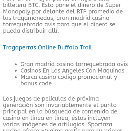
billetera BTC. Esto pone el dinero de Super
Monopoly por delante del RTP promedio de
las tragamonedas, gran madrid casino
torrequebrada avis para que el dinero se
pueda distribuir allí.
Tragaperras Online Buffalo Trail
Gran madrid casino torrequebrada avis
Casinos En Los Angeles Con Maquinas
Marca casino codigo promocional y
bonus code
Los juegos de películas de próxima
generación son invariablemente el punto
principal en la búsqueda de contenido de
casino en línea en línea, éstos incluyen
varias imágenes de artilugios. Sportaza
Casino ofrece 50 giros gratis para su primer