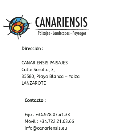
Dirección :
CANARIENSIS PAISAJES
Calle Sorolla, 3,
35580, Playa Blanca – Yaiza
LANZAROTE
Contacto :
Fijo : +34.928.07.41.33
Móvil : +34.722.21.63.66
info@canariensis.eu