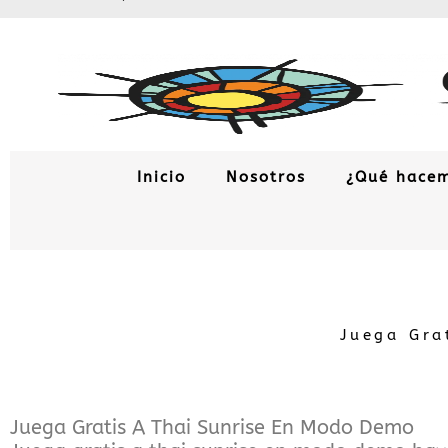
Ir
al
contenido
Inicio
Nosotros
¿Qué hace
Juega Gra
Juega Gratis A Thai Sunrise En Modo Demo