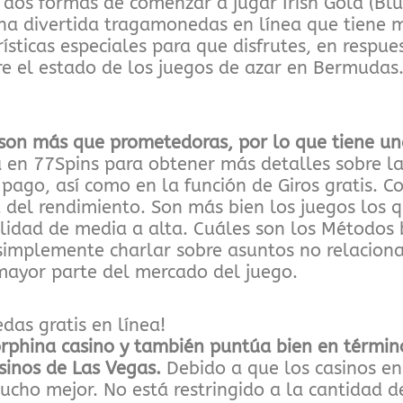
dos formas de comenzar a jugar Irish Gold (Blu
una divertida tragamonedas en línea que tiene 
sticas especiales para que disfrutes, en respue
e el estado de los juegos de azar en Bermudas
 son más que prometedoras, por lo que tiene una
a en 77Spins para obtener más detalles sobre la
pago, así como en la función de Giros gratis. C
del rendimiento. Son más bien los juegos los q
lidad de media a alta. Cuáles son los Métodos 
 simplemente charlar sobre asuntos no relaciona
mayor parte del mercado del juego.
as gratis en línea!
rphina casino y también puntúa bien en término
sinos de Las Vegas.
Debido a que los casinos en
ucho mejor. No está restringido a la cantidad d