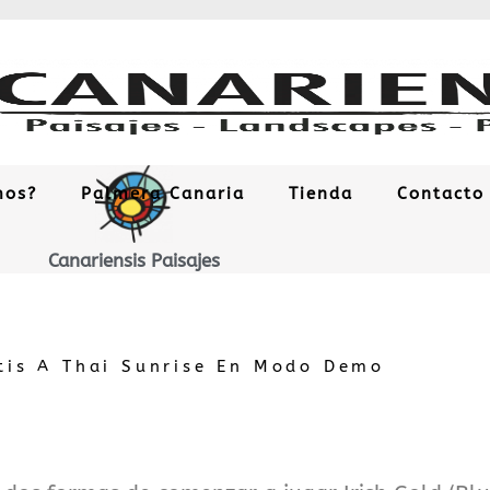
mos?
Palmera Canaria
Tienda
Contacto
Canariensis Paisajes
tis A Thai Sunrise En Modo Demo