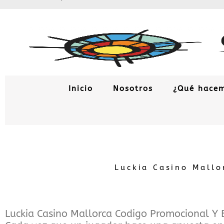
Ir
al
contenido
Inicio
Nosotros
¿Qué hace
Luckia Casino Mall
Luckia Casino Mallorca Codigo Promocional Y