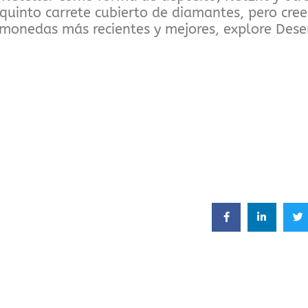
el quinto carrete cubierto de diamantes, pero cr
gamonedas más recientes y mejores, explore Dese