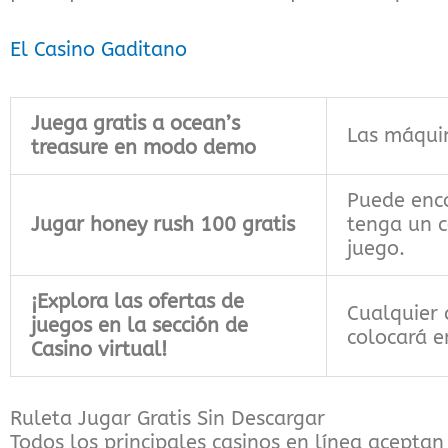
El Casino Gaditano
Juega gratis a ocean’s
Las máquin
treasure en modo demo
Puede enco
Jugar honey rush 100 gratis
tenga un c
juego.
¡Explora las ofertas de
Cualquier 
juegos en la sección de
colocará e
Casino virtual!
Ruleta Jugar Gratis Sin Descargar
Todos los principales casinos en línea acepta