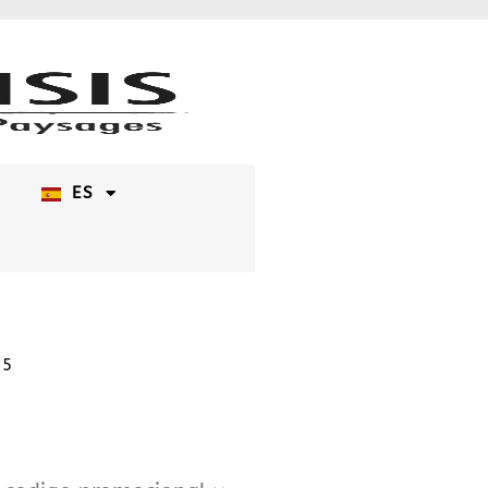
ES
25