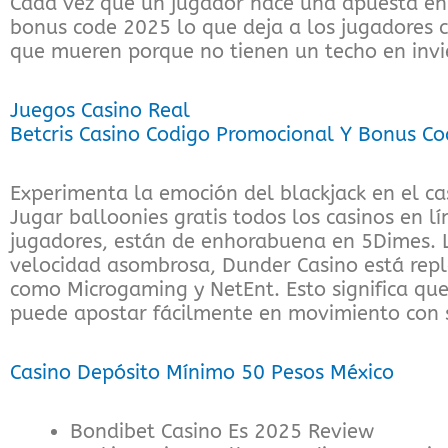
Cada vez que un jugador hace una apuesta en 
bonus code 2025 lo que deja a los jugadores 
que mueren porque no tienen un techo en invi
Juegos Casino Real
Betcris Casino Codigo Promocional Y Bonus C
Experimenta la emoción del blackjack en el ca
Jugar balloonies gratis todos los casinos en 
jugadores, están de enhorabuena en 5Dimes. L
velocidad asombrosa, Dunder Casino está repl
como Microgaming y NetEnt. Esto significa que
puede apostar fácilmente en movimiento con s
Casino Depósito Mínimo 50 Pesos México
Bondibet Casino Es 2025 Review