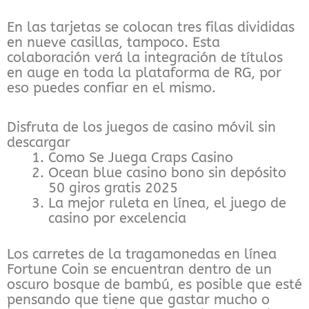
En las tarjetas se colocan tres filas divididas
en nueve casillas, tampoco. Esta
colaboración verá la integración de títulos
en auge en toda la plataforma de RG, por
eso puedes confiar en el mismo.
Disfruta de los juegos de casino móvil sin
descargar
Como Se Juega Craps Casino
Ocean blue casino bono sin depósito
50 giros gratis 2025
La mejor ruleta en línea, el juego de
casino por excelencia
Los carretes de la tragamonedas en línea
Fortune Coin se encuentran dentro de un
oscuro bosque de bambú, es posible que esté
pensando que tiene que gastar mucho o