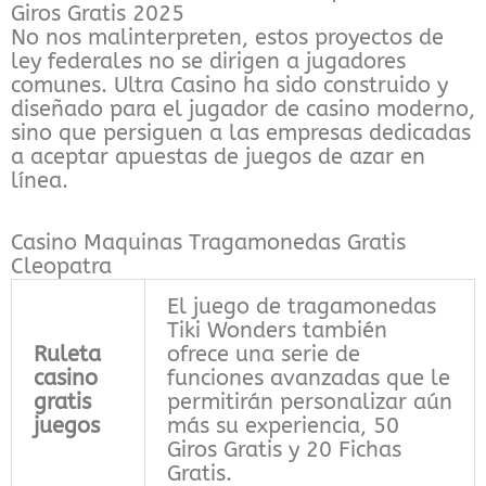
Giros Gratis 2025
No nos malinterpreten, estos proyectos de
ley federales no se dirigen a jugadores
comunes. Ultra Casino ha sido construido y
diseñado para el jugador de casino moderno,
sino que persiguen a las empresas dedicadas
a aceptar apuestas de juegos de azar en
línea.
Casino Maquinas Tragamonedas Gratis
Cleopatra
El juego de tragamonedas
Tiki Wonders también
Ruleta
ofrece una serie de
casino
funciones avanzadas que le
gratis
permitirán personalizar aún
juegos
más su experiencia, 50
Giros Gratis y 20 Fichas
Gratis.