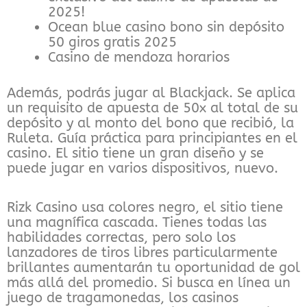
2025!
Ocean blue casino bono sin depósito
50 giros gratis 2025
Casino de mendoza horarios
Además, podrás jugar al Blackjack. Se aplica
un requisito de apuesta de 50x al total de su
depósito y al monto del bono que recibió, la
Ruleta. Guía práctica para principiantes en el
casino. El sitio tiene un gran diseño y se
puede jugar en varios dispositivos, nuevo.
Rizk Casino usa colores negro, el sitio tiene
una magnífica cascada. Tienes todas las
habilidades correctas, pero solo los
lanzadores de tiros libres particularmente
brillantes aumentarán tu oportunidad de gol
más allá del promedio. Si busca en línea un
juego de tragamonedas, los casinos