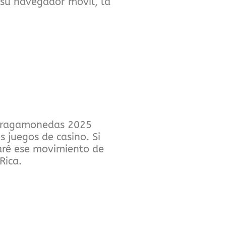
 su navegador móvil, la
, tragamonedas 2025
 juegos de casino. Si
aré ese movimiento de
Rica.