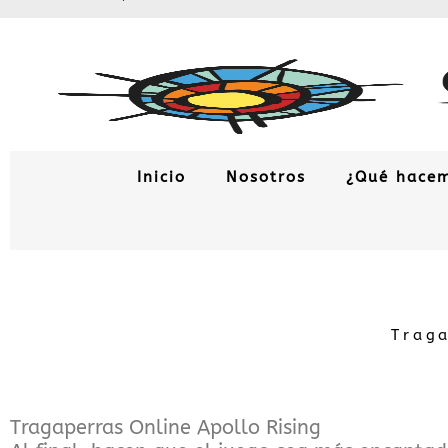
Ir
al
contenido
Inicio
Nosotros
¿Qué hace
Traga
Tragaperras Online Apollo Rising