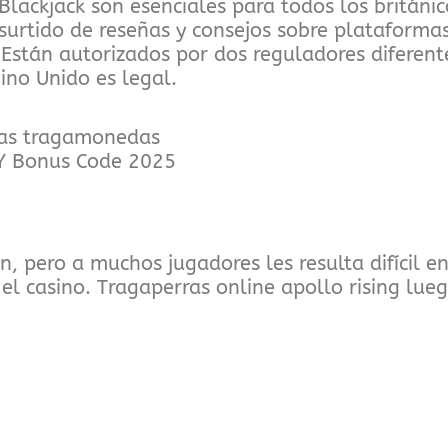
 Blackjack son esenciales para todos los britán
 surtido de reseñas y consejos sobre plataform
stán autorizados por dos reguladores diferentes
ino Unido es legal.
nas tragamonedas
 Y Bonus Code 2025
 pero a muchos jugadores les resulta difícil 
el casino. Tragaperras online apollo rising lueg