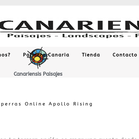
mos?
Palmera Canaria
Tienda
Contacto
Canariensis Paisajes
perras Online Apollo Rising