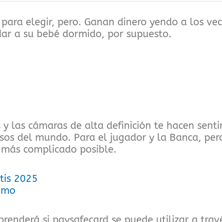
para elegir, pero. Ganan dinero yendo a los ve
idar a su bebé dormido, por supuesto.
 y las cámaras de alta definición te hacen senti
osos del mundo. Para el jugador y la Banca, per
o más complicado posible.
tis 2025
emo
renderá si paysafecard se puede utilizar a trav