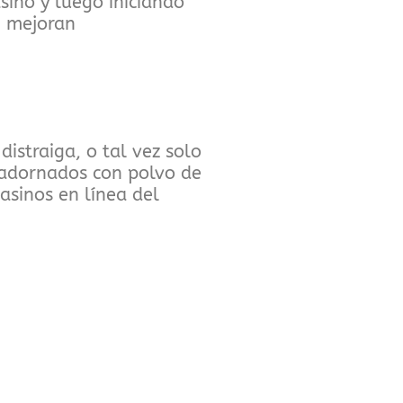
sino y luego iniciando
r, mejoran
distraiga, o tal vez solo
s adornados con polvo de
asinos en línea del