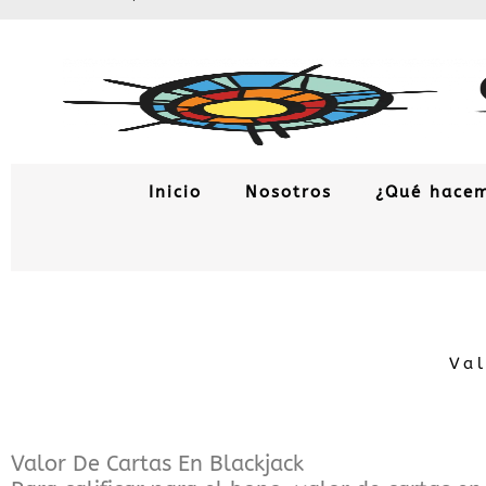
Ir
al
contenido
Inicio
Nosotros
¿Qué hace
Val
Valor De Cartas En Blackjack