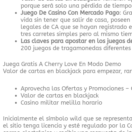
porque será solo una pérdida de tiempo
Juego De Casino Con Mercado Pago
:
Gra
vida sin tener que salir de casa, poseen
legales de CA que se hayan registrado en
tres carretes simples pero al mismo tiem
Las claves para apostar en los juegos d
200 juegos de tragamonedas diferentes 
Juega Gratis A Cherry Love En Modo Demo
Valor de cartas en blackjack para empezar, rar
Aprovecha las Ofertas y Promociones –
Valor de cartas en blackjack
Casino militar melilla horario
Inicialmente el símbolo wild que se represent
el sitio tenga licencia y esté regulado por l