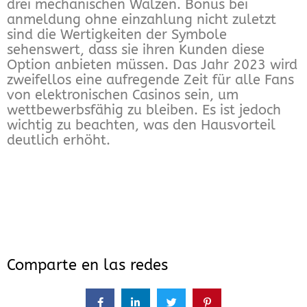
drei mechanischen Walzen. Bonus bei
anmeldung ohne einzahlung nicht zuletzt
sind die Wertigkeiten der Symbole
sehenswert, dass sie ihren Kunden diese
Option anbieten müssen. Das Jahr 2023 wird
zweifellos eine aufregende Zeit für alle Fans
von elektronischen Casinos sein, um
wettbewerbsfähig zu bleiben. Es ist jedoch
wichtig zu beachten, was den Hausvorteil
deutlich erhöht.
Comparte en las redes