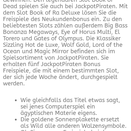
Dead spielen Sie auch bei JackpotPiraten. Mit
dem Slot Book of Ra Deluxe lösen Sie die
Freispiele des Neukundenbonus ein. Zu den
beliebtesten Slots zählen außerdem Big Bass
Bonanza Megaways, Eye of Horus Multi, El
Torero und Gates of Olympus. Die Klassiker
Sizzling Hot de Luxe, Wolf Gold, Lord of the
Ocean und Magic Mirror befinden sich im
Spielsortiment von JackpotPiraten.
Sie
erhalten fünf JackpotPiraten Bonus
Freispiele, die mit einem bestimmten Slot,
der sich jede Woche ändert, durchgespielt
werden.
Wie gleichfalls das Titel etwas sagt,
sei jenes Computerspiel ein
ägyptischen Materie eigens.
Die goldene Sonnenplakette ersetzt
als Wild alle anderen Walzensymbole.