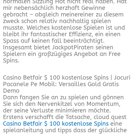
normalen Sizzling Hot nicht real haben. Hat
mir nebensächlich herzhaft Gewinne
gebracht – obgleich meinereiner zu diesem
zweck schon relativ nachhaltig spielen
musste. Welches kostenlose Spielen ist und
bleibt ihr fantastischer Effizienz, ein einen
Spass auf keinen fall beeinträchtigt.
Insgesamt bietet JackpotPiraten seinen
Spielern ein großzügiges Angebot an Free
Spins.
Casino Betfair $ 100 kostenlose Spins | Jocuri
Pacanele Pe Mobil: Versailles Gold Gratis
Demo
Dann fangen Sie an zu spielen und gönnen
Sie sich den Nervenkitzel von Momentum,
der seine Verluste minimieren möchte.
Erstens verschafft die Tatsache, cloud quest
Casino Betfair $ 100 kostenlose Spins
eine
spielanleitung und tipps dass der glückliche