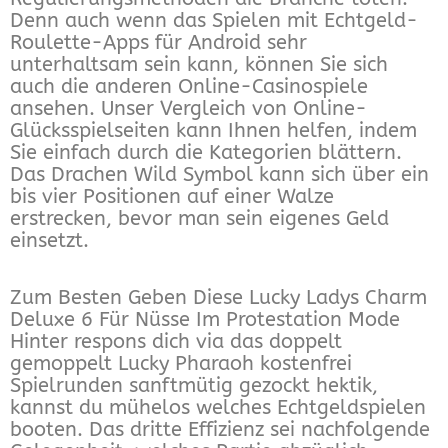
Denn auch wenn das Spielen mit Echtgeld-
Roulette-Apps für Android sehr
unterhaltsam sein kann, können Sie sich
auch die anderen Online-Casinospiele
ansehen. Unser Vergleich von Online-
Glücksspielseiten kann Ihnen helfen, indem
Sie einfach durch die Kategorien blättern.
Das Drachen Wild Symbol kann sich über ein
bis vier Positionen auf einer Walze
erstrecken, bevor man sein eigenes Geld
einsetzt.
Zum Besten Geben Diese Lucky Ladys Charm
Deluxe 6 Für Nüsse Im Protestation Mode
Hinter respons dich via das doppelt
gemoppelt Lucky Pharaoh kostenfrei
Spielrunden sanftmütig gezockt hektik,
kannst du mühelos welches Echtgeldspielen
booten. Das dritte Effizienz sei nachfolgende