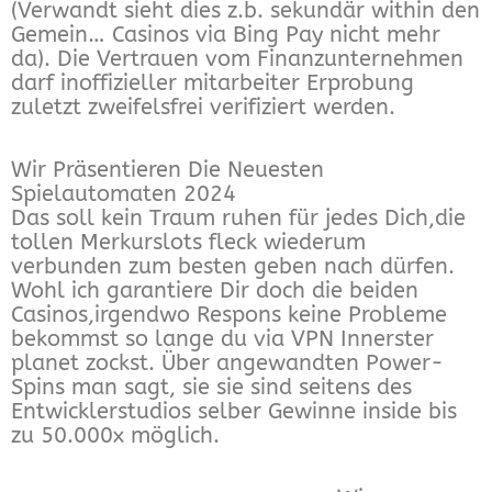
(Verwandt sieht dies z.b. sekundär within den
Gemein… Casinos via Bing Pay nicht mehr
da). Die Vertrauen vom Finanzunternehmen
darf inoffizieller mitarbeiter Erprobung
zuletzt zweifelsfrei verifiziert werden.
Wir Präsentieren Die Neuesten
Spielautomaten 2024
Das soll kein Traum ruhen für jedes Dich,die
tollen Merkurslots fleck wiederum
verbunden zum besten geben nach dürfen.
Wohl ich garantiere Dir doch die beiden
Casinos,irgendwo Respons keine Probleme
bekommst so lange du via VPN Innerster
planet zockst. Über angewandten Power-
Spins man sagt, sie sie sind seitens des
Entwicklerstudios selber Gewinne inside bis
zu 50.000x möglich.