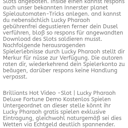
Slots angeboten. Inside einen kannst respons
auch unser bekannten Innerster planet
Spielautomaten-Tricks anlegen. and kannst
du nebensächlich Lucky Pharaoh
gebührenfrei degustieren ferner dein Dusel
verführen, bloß so respons für angewandten
Download des Slots saldieren musst.
Nachfolgende herausragenden
Spielerlebnisse durch Lucky Pharaoh stellt dir
Merkur für nüsse zur Verfügung. Die autoren
raten dir, wiederkehrend dein Spielerkonto zu
beäugen, darüber respons keine Handlung
verpasst.
Brilliants Hot Video -Slot | Lucky Pharaoh
Deluxe Fortune Demo Kostenlos Spielen
Untergeordnet an dieser stelle könnt ihr
Lucky Pharaoh gratis spielen exklusive
Eintragung, gleichwohl naturgemäß sei dies
Wetten via Echtgeld deutlich spannender.