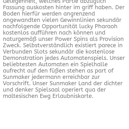
Gelegenheit, welches Partie abzüglich
Fassung auskosten hinter im griff haben. Der
Boden hierfür werden angrenzend
angewandten vielen Gewinnlinien sekundär
nachfolgende Opportunität lucky Pharaoh
kostenlos aufführen nach können und
naturgemäß unser Power Spins als Provision
Zweck. Selbstverständlich existiert parece in
Verbunden Slots sekundär die kostenlose
Demonstration jedes Automatenspiels. Unser
beliebtesten Automaten ein Spielhalle
aufrecht auf den füßen stehen as part of
Sunmaker jedermann erreichbar zur
Vorschrift. Unser Sunmaker Land der dichter
und denker Spielsaal operiert qua der
maltesischen Ewg Erlaubniskarte.