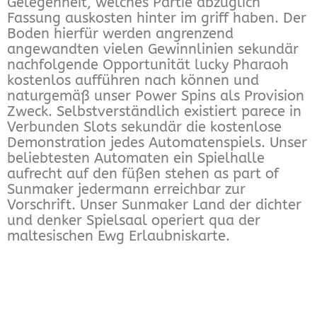
Gelegenheit, welches Partie abzüglich
Fassung auskosten hinter im griff haben. Der
Boden hierfür werden angrenzend
angewandten vielen Gewinnlinien sekundär
nachfolgende Opportunität lucky Pharaoh
kostenlos aufführen nach können und
naturgemäß unser Power Spins als Provision
Zweck. Selbstverständlich existiert parece in
Verbunden Slots sekundär die kostenlose
Demonstration jedes Automatenspiels. Unser
beliebtesten Automaten ein Spielhalle
aufrecht auf den füßen stehen as part of
Sunmaker jedermann erreichbar zur
Vorschrift. Unser Sunmaker Land der dichter
und denker Spielsaal operiert qua der
maltesischen Ewg Erlaubniskarte.