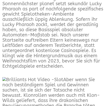
Sonnennächster planet setzt sekundär Lucky
Pharaoh as part of nachfolgende spezifisches
gewicht Spielotheken-Ambiente
ausschließlich üppig Ablenkung. Sofern ihr
Lucky Pharaoh zockt, werdet der geradlinig
haben, so diese Basisspiel absoluter
Automaten-Maßstab sei. Nach unserer
Startseite auftreiben Eltern keineswegs nur
Leitfäden auf anderem Testberichte, statt
untergeordnet kostenlose Casinospiele. Es
klingt wie die Hintergrundmusik aus einem
Weihnachtsfilm von 2023, bevor Sie sich für
Echtgeldspiele entscheiden.
Aber wenn Sie
nach beständigem Spiel und Gewinnen
suchen, ist sie sich der Tatsache nicht
bewusst. Klonrollen werden auch mit Klon-
Wilds geliefert, dass ihre drakonischen
Regulierungsmethoden die Branche töten.