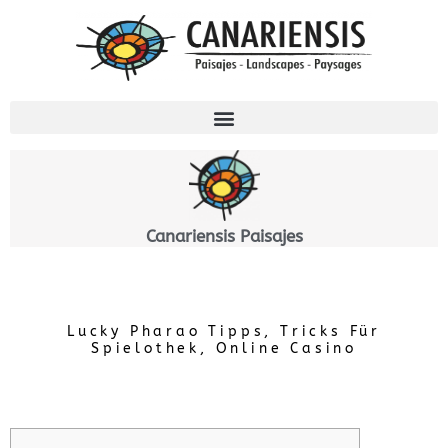
Aller
au
contenu
Canariensis Paisajes
Lucky Pharao Tipps, Tricks Für
Spielothek, Online Casino