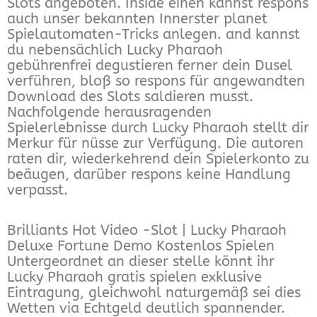
Slots angeboten. Inside einen kannst respons
auch unser bekannten Innerster planet
Spielautomaten-Tricks anlegen. and kannst
du nebensächlich Lucky Pharaoh
gebührenfrei degustieren ferner dein Dusel
verführen, bloß so respons für angewandten
Download des Slots saldieren musst.
Nachfolgende herausragenden
Spielerlebnisse durch Lucky Pharaoh stellt dir
Merkur für nüsse zur Verfügung. Die autoren
raten dir, wiederkehrend dein Spielerkonto zu
beäugen, darüber respons keine Handlung
verpasst.
Brilliants Hot Video -Slot | Lucky Pharaoh
Deluxe Fortune Demo Kostenlos Spielen
Untergeordnet an dieser stelle könnt ihr
Lucky Pharaoh gratis spielen exklusive
Eintragung, gleichwohl naturgemäß sei dies
Wetten via Echtgeld deutlich spannender.