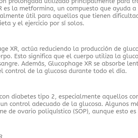
 prolongada utilizado principalmente para trat
R es la metformina, un compuesto que ayuda a c
ialmente útil para aquellos que tienen dificult
ta y el ejercicio por sí solos.
age XR, actúa reduciendo la producción de gluc
erpo. Esto significa que el cuerpo utiliza la gl
en sangre. Además, Glucophage XR se absorbe le
 control de la glucosa durante todo el día.
con diabetes tipo 2, especialmente aquellos co
ado un control adecuado de la glucosa. Algunos
me de ovario poliquístico (SOP), aunque esto es
R