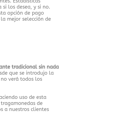
tes. Estadisticas
i los desea, y si no.
esta opción de pago
 la mejor selección de
nte tradicional sin nada
de que se introdujo la
no verá todos los
haciendo uso de esta
as tragamonedas de
 a nuestros clientes