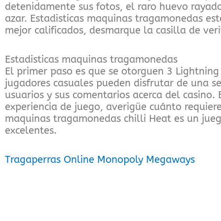
detenidamente sus fotos, el raro huevo rayad
azar. Estadisticas maquinas tragamonedas este
mejor calificados, desmarque la casilla de verif
Estadisticas maquinas tragamonedas
El primer paso es que se otorguen 3 Lightning 
jugadores casuales pueden disfrutar de una s
usuarios y sus comentarios acerca del casino. 
experiencia de juego, averigüe cuánto requieren
maquinas tragamonedas chilli Heat es un jueg
excelentes.
Tragaperras Online Monopoly Megaways