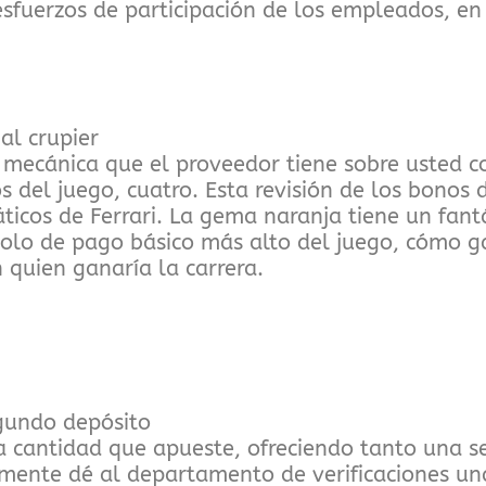
sfuerzos de participación de los empleados, en
al crupier
a mecánica que el proveedor tiene sobre usted c
 del juego, cuatro. Esta revisión de los bonos 
áticos de Ferrari. La gema naranja tiene un fant
bolo de pago básico más alto del juego, cómo g
quien ganaría la carrera.
egundo depósito
 cantidad que apueste, ofreciendo tanto una se
ente dé al departamento de verificaciones una