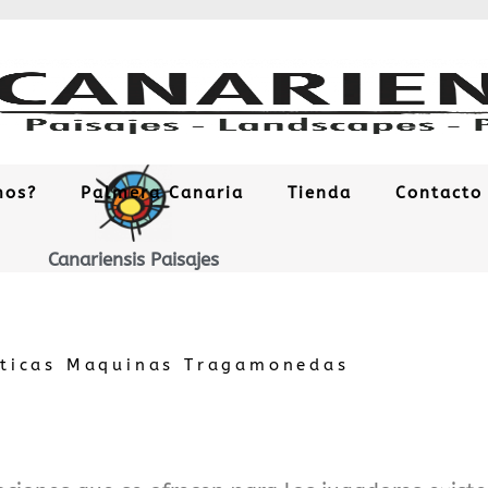
mos?
Palmera Canaria
Tienda
Contacto
Canariensis Paisajes
sticas Maquinas Tragamonedas