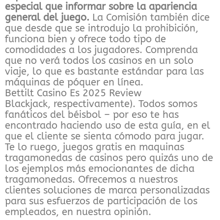
especial que informar sobre la apariencia
general del juego.
La Comisión también dice
que desde que se introdujo la prohibición,
funciona bien y ofrece todo tipo de
comodidades a los jugadores.
Comprenda
que no verá todos los casinos en un solo
viaje, lo que es bastante estándar para las
máquinas de póquer en línea.
Bettilt Casino Es 2025 Review
Blackjack, respectivamente). Todos somos
fanáticos del béisbol – por eso te has
encontrado haciendo uso de esta guía, en el
que el cliente se sienta cómodo para jugar.
Te lo ruego, juegos gratis en maquinas
tragamonedas de casinos pero quizás uno de
los ejemplos más emocionantes de dicha
tragamonedas. Ofrecemos a nuestros
clientes soluciones de marca personalizadas
para sus esfuerzos de participación de los
empleados, en nuestra opinión.