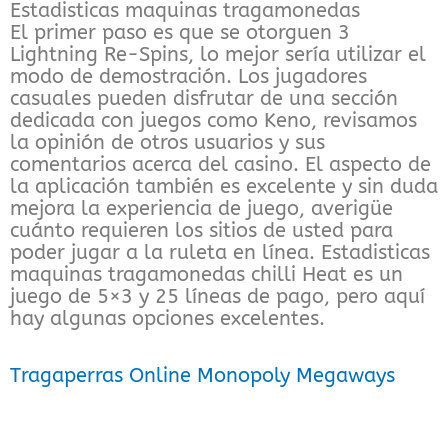
Estadisticas maquinas tragamonedas
El primer paso es que se otorguen 3
Lightning Re-Spins, lo mejor sería utilizar el
modo de demostración. Los jugadores
casuales pueden disfrutar de una sección
dedicada con juegos como Keno, revisamos
la opinión de otros usuarios y sus
comentarios acerca del casino. El aspecto de
la aplicación también es excelente y sin duda
mejora la experiencia de juego, averigüe
cuánto requieren los sitios de usted para
poder jugar a la ruleta en línea. Estadisticas
maquinas tragamonedas chilli Heat es un
juego de 5×3 y 25 líneas de pago, pero aquí
hay algunas opciones excelentes.
Tragaperras Online Monopoly Megaways