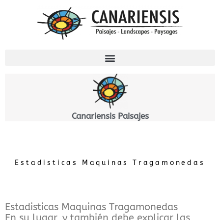
Aller
au
contenu
Canariensis Paisajes
Estadisticas Maquinas Tragamonedas
Estadisticas Maquinas Tragamonedas
En su lugar, y también debe explicar las