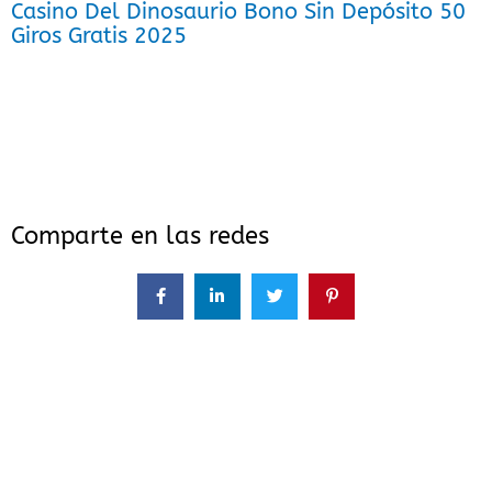
Casino Del Dinosaurio Bono Sin Depósito 50
Giros Gratis 2025
Comparte en las redes